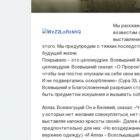
Мы расскаж
возвестим о
выставлени
этого. Мы предупредим о тяжких последств
будущей жизни.
Покрывало – это целомудрие. Всевышний 
целомудрия. Всевышний сказал: «О Пророк!
чтобы они плотно опускали нa себя свои в
И не подвергались оскорблению» (Сура 33,
Всевышний и Благословенный разрешил ста
быть предметом искушения и вызывать собл
Аллах, Всемогущий Он и Великий, сказал: 
у которых нет желания совокупляться, нет 
выставляя напоказ красоты своей». Далее 
предпочтительно для них: «Но воздержание
верхнюю одежду.) «И Аллах – Всеслышащий ,