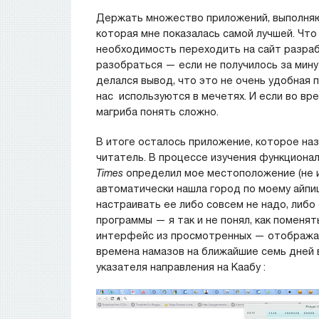
Держать множество приложений, выполняющ
которая мне показалась самой лучшей. Что
необходимость переходить на сайт разраб
разобраться — если не получилось за мину
делался вывод, что это не очень удобная п
нас используются в мечетях. И если во вр
магриба понять сложно.
В итоге осталось приложение, которое на
читатель. В процессе изучения функционал
Times
определил мое местоположение (не ис
автоматически нашла город по моему айпиш
настраивать ее либо совсем не надо, либо 
программы — я так и не понял, как поменят
интерфейс из просмотренных — отображае
времена намазов на ближайшие семь дней в 
указателя направления на Каабу :