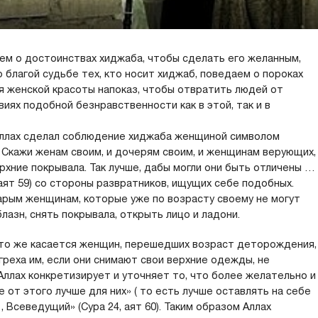
ем о достоинствах хиджаба, чтобы сделать его желанным,
 благой судьбе тех, кто носит хиджаб, поведаем о пороках
я женской красоты напоказ, чтобы отвратить людей от
иях подобной безнравственности как в этой, так и в
Аллах сделал соблюдение хиджаба женщиной символом
 Скажи женам своим, и дочерям своим, и женщинам верующих,
ерхние покрывала. Так лучше, дабы могли они быть отличены …
 аят 59) со стороны развратников, ищущих себе подобных.
рым женщинам, которые уже по возрасту своему не могут
азн, снять покрывала, открыть лицо и ладони.
«Что же касается женщин, перешедших возраст деторождения,
греха им, если они снимают свои верхние одежды, не
Аллах конкретизирует и уточняет то, что более желательно и
 от этого лучше для них» ( то есть лучше оставлять на себе
 Всеведущий» (Сура 24, аят 60). Таким обрaзом Аллах