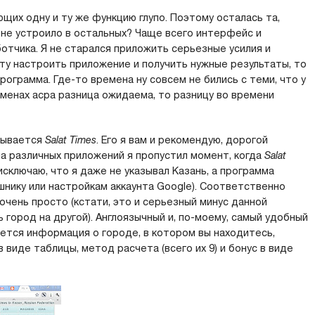
их одну и ту же функцию глупо. Поэтому осталась та,
 не устроило в остальных? Чаще всего интерфейс и
отчика. Я не старался приложить серьезные усилия и
ту настроить приложение и получить нужные результаты, то
рограмма. Где-то времена ну совсем не бились с теми, что у
еменах асра разница ожидаема, то разницу во времени
зывается
Salat Times
. Его я вам и рекомендую, дорогой
а различных приложений я пропустил момент, когда
Salat
ключаю, что я даже не указывал Казань, а программа
нику или настройкам аккаунта Google). Соответственно
очень просто (кстати, это и серьезный минус данной
ь город на другой). Англоязычный и, по-моему, самый удобный
тся информация о городе, в котором вы находитесь,
виде таблицы, метод расчета (всего их 9) и бонус в виде