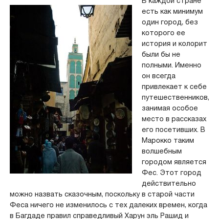
В каждой стране
есть как минимум
один город, без
которого ее
история и колорит
были бы не
полными. Именно
он всегда
привлекает к себе
путешественников,
занимая особое
место в рассказах
его посетивших. В
Марокко таким
волшебным
городом является
Фес. Этот город
действительно
можно назвать сказочным, поскольку в старой части
Феса ничего не изменилось с тех далеких времен, когда
в Багдаде правил справедливый Харун эль Рашид и