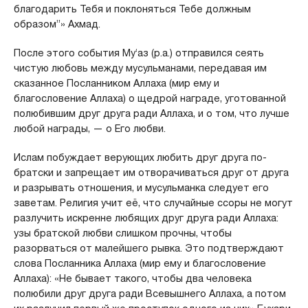
благодарить Тебя и поклоняться Тебе должным
образом”» Ахмад.
После этого события Му‘аз (р.а.) отправился сеять
чистую любовь между мусульманами, передавая им
сказанное Посланником Аллаха (мир ему и
благословение Аллаха) о щедрой награде, уготованной
полюбившим друг друга ради Аллаха, и о том, что лучше
любой награды, — о Его любви.
Ислам побуждает верующих любить друг друга по-
братски и запрещает им отворачиваться друг от друга
и разрывать отношения, и мусульманка следует его
заветам. Религия учит её, что случайные ссоры не могут
разлучить искренне любящих друг друга ради Аллаха:
узы братской любви слишком прочны, чтобы
разорваться от малейшего рывка. Это подтверждают
слова Посланника Аллаха (мир ему и благословение
Аллаха): «Не бывает такого, чтобы два человека
полюбили друг друга ради Всевышнего Аллаха, а потом