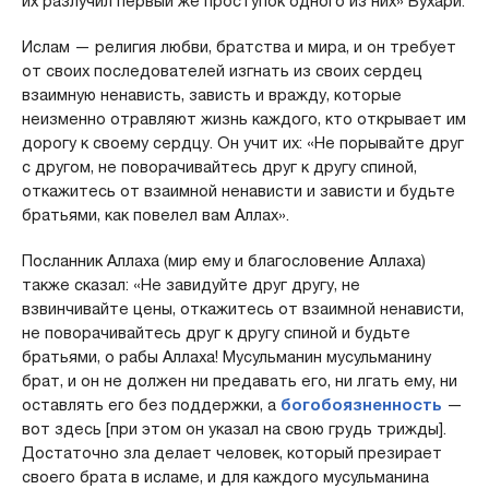
их разлучил первый же проступок одного из них» Бухари.
Ислам — религия любви, братства и мира, и он требует
от своих последователей изгнать из своих сердец
взаимную ненависть, зависть и вражду, которые
неизменно отравляют жизнь каждого, кто открывает им
дорогу к своему сердцу. Он учит их: «Не порывайте друг
с другом, не поворачивайтесь друг к другу спиной,
откажитесь от взаимной ненависти и зависти и будьте
братьями, как повелел вам Аллах».
Посланник Аллаха (мир ему и благословение Аллаха)
также сказал: «Не завидуйте друг другу, не
взвинчивайте цены, откажитесь от взаимной ненависти,
не поворачивайтесь друг к другу спиной и будьте
братьями, о рабы Аллаха! Мусульманин мусульманину
брат, и он не должен ни предавать его, ни лгать ему, ни
оставлять его без поддержки, а
богобоязненность
—
вот здесь [при этом он указал на свою грудь трижды].
Достаточно зла делает человек, который презирает
своего брата в исламе, и для каждого мусульманина