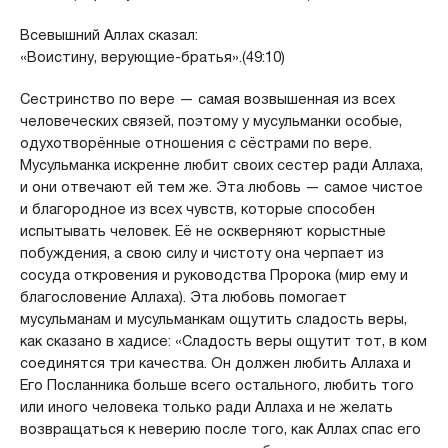
Всевышний Аллах сказал:
«Воистину, верующие-братья».(49:10)
Сестринство по вере — самая возвышенная из всех
человеческих связей, поэтому у мусульманки особые,
одухотворённые отношения с сёстрами по вере.
Мусульманка искренне любит своих сестер ради Аллаха,
и они отвечают ей тем же. Эта любовь — самое чистое
и благородное из всех чувств, которые способен
испытывать человек. Её не оскверняют корыстные
побуждения, а свою силу и чистоту она черпает из
сосуда откровения и руководства Пророка (мир ему и
благословение Аллаха). Эта любовь помогает
мусульманам и мусульманкам ощутить сладость веры,
как сказано в хадисе: «Сладость веры ощутит тот, в ком
соединятся три качества. Он должен любить Аллаха и
Его Посланника больше всего остального, любить того
или иного человека только ради Аллаха и не желать
возвращаться к неверию после того, как Аллах спас его