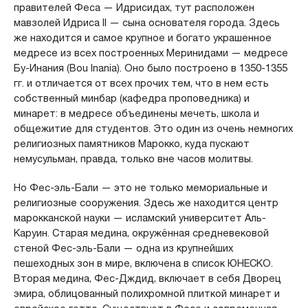
правителей Феса — Идрисидах, тут расположен
мавзолей Идриса II — сына основателя города. Здесь
же находится и самое крупное и богато украшенное
медресе из всех построенных Меринидами — медресе
Бу-Инания (Bou Inania). Оно было построено в 1350-1355
гг. и отличается от всех прочих тем, что в нем есть
собственный минбар (кафедра проповедника) и
минарет: в медресе объединены мечеть, школа и
общежитие для студентов. Это один из очень немногих
религиозных памятников Марокко, куда пускают
немусульман, правда, только вне часов молитвы.
Но Фес-эль-Бали — это не только мемориальные и
религиозные сооружения. Здесь же находится центр
марокканской науки — исламский университет Аль-
Каруин. Старая медина, окружённая средневековой
стеной Фес-эль-Бали — одна из крупнейших
пешеходных зон в мире, включена в список ЮНЕСКО.
Вторая медина, Фес-Дждид, включает в себя Дворец
эмира, облицованный полихромной плиткой минарет и