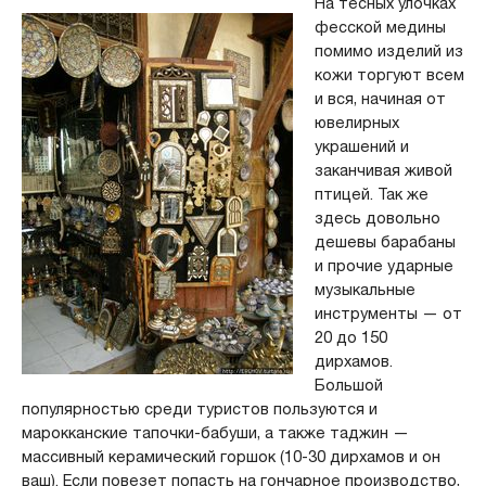
На тесных улочках
фесской медины
помимо изделий из
кожи торгуют всем
и вся, начиная от
ювелирных
украшений и
заканчивая живой
птицей. Так же
здесь довольно
дешевы барабаны
и прочие ударные
музыкальные
инструменты — от
20 до 150
дирхамов.
Большой
популярностью среди туристов пользуются и
марокканские тапочки-бабуши, а также таджин —
массивный керамический горшок (10-30 дирхамов и он
ваш). Если повезет попасть на гончарное производство,