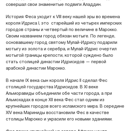
совершал свои знаменитые подвиги Аладдин.
История Феса уходит к VIII веку нашей эры во времена
короля Идриса I, это старейший из четырех имперских
городов страны и четвертый по величине в Марокко.
Своим названием город обязан мотыге. По легенде,
основавшему город святому Мулай-Идрису подарили
мотыгу из золота и серебра, и Мулай-Идрис очертил
мотыгой границы крепости, которой суждено было
стать столицей династии Идрисидов — первой
арабской династии Марокко.
В начале IX века сын короля Идрис II сделал Фес
столицей государства Идрисидов. В XI веке
Альморавиды объединили обе части города, а при
Альмохадах в конце XII века Фес стал одним из
крупнейших городов всего исламского мира. В середине
XIV века Мариниды восстановили Фес в качестве
столицы Марокко и украсили его новыми зданиями.