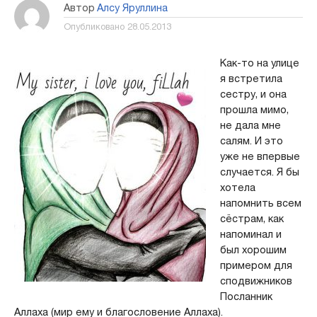
Автор
Алсу Яруллина
Опубликовано
28.05.2013
Как-то на улице
я встретила
сестру, и она
прошла мимо,
не дала мне
салям. И это
уже не впервые
случается. Я бы
хотела
напомнить всем
сёстрам, как
напоминал и
был хорошим
примером для
сподвижников
Посланник
Аллаха (мир ему и благословение Аллаха).