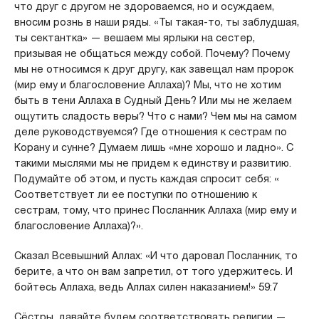
что друг с другом не здороваемся, но и осуждаем,
вносим рознь в наши ряды. «Ты такая-то, ты заблудшая,
ты сектантка» — вешаем мы ярлыки на сестер,
призывая не общаться между собой. Почему? Почему
мы не относимся к друг другу, как завещал нам пророк
(мир ему и благословение Аллаха)? Мы, что не хотим
быть в тени Аллаха в Судный День? Или мы не желаем
ощутить сладость веры? Что с нами? Чем мы на самом
деле руководствуемся? Где отношения к сестрам по
Корану и сунне? Думаем лишь «мне хорошо и ладно». С
такими мыслями мы не придем к единству и развитию.
Подумайте об этом, и пусть каждая спросит себя: «
Соответствует ли ее поступки по отношению к
сестрам, тому, что принес Посланник Аллаха (мир ему и
благословение Аллаха)?».
Сказал Всевышний Аллах: «И что даровал Посланник, то
берите, а что он вам запретил, от того удержитесь. И
бойтесь Аллаха, ведь Аллах силен наказанием!» 59:7
Сёстры, давайте будем соответствовать религии —