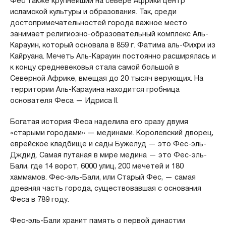
Фес также крупнейший на севере Африки центр
исламской культуры и образования. Так, среди
достопримечательностей города важное место
занимает религиозно-образовательный комплекс Аль-
Карауин, который основала в 859 г. Фатима аль-Фихри из
Кайруана. Мечеть Аль-Карауин постоянно расширялась и
к концу средневековья стала самой большой в
Северной Африке, вмещая до 20 тысяч верующих. На
территории Аль-Карауина находится гробница
основателя Феса — Идриса II.
Богатая история Феса наделила его сразу двумя
«старыми городами» — мединами. Королевский дворец,
еврейское кладбище и сады Бужелуд — это Фес-эль-
Дждид. Самая путаная в мире медина — это Фес-эль-
Бали, где 14 ворот, 6000 улиц, 200 мечетей и 180
хаммамов. Фес-эль-Бали, или Старый Фес, — самая
древняя часть города, существовавшая с основания
Феса в 789 году.
Фес-эль-Бали хранит память о первой династии