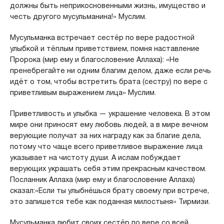
должны быть неприкосновенными жизнь, имущество и
честь другого мусульманина!» Муслим.
Мусульманка встречает сестёр по вере радостной
улыбкой и тёплым приветствием, помня наставление
Пророка (мир ему и благословение Аллаха): «Не
пренебрегайте ни одним благим делом, даже если речь
идёт о том, чтобы встретить брата (сестру) по вере с
приветливым выражением лица» Муслим.
Приветливость и улыбка — украшение человека. В этом
мире они приносят ему любовь людей, а в мире вечном
верующие получат за них награду как за благие дела,
потому что чаще всего приветливое выражение лица
указывает на чистоту души. А ислам побуждает
верующих украшать себя этим прекрасным качеством.
Посланник Аллаха (мир ему и благословение Аллаха)
сказал:«Если ты улыбнёшься брату своему при встрече,
это запишется тебе как поданная милостыня» Тирмизи.
Мусульманка любит своих сестёр по вере со всей