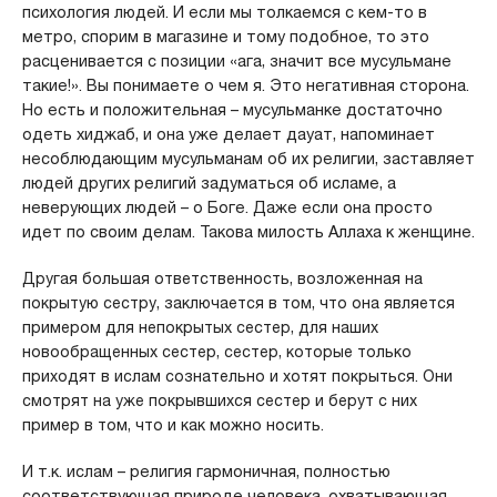
психология людей. И если мы толкаемся с кем-то в
метро, спорим в магазине и тому подобное, то это
расценивается с позиции «ага, значит все мусульмане
такие!». Вы понимаете о чем я. Это негативная сторона.
Но есть и положительная – мусульманке достаточно
одеть хиджаб, и она уже делает дауат, напоминает
несоблюдающим мусульманам об их религии, заставляет
людей других религий задуматься об исламе, а
неверующих людей – о Боге. Даже если она просто
идет по своим делам. Такова милость Аллаха к женщине.
Другая большая ответственность, возложенная на
покрытую сестру, заключается в том, что она является
примером для непокрытых сестер, для наших
новообращенных сестер, сестер, которые только
приходят в ислам сознательно и хотят покрыться. Они
смотрят на уже покрывшихся сестер и берут с них
пример в том, что и как можно носить.
И т.к. ислам – религия гармоничная, полностью
соответствующая природе человека, охватывающая