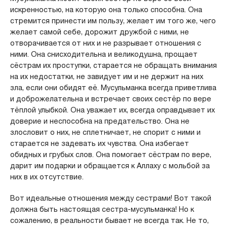
искренностью, на которую она только способна. Она
стремится принести им пользу, желает им того же, чего
желает самой себе, дорожит дружбой с ними, не
отворачивается от них и не разрывает отношения с
ними. Она снисходительна и великодушна, прощает
сёстрам их проступки, старается не обращать внимания
на их недостатки, не завидует им и не держит на них
зла, если они обидят её. Мусульманка всегда приветлива
и доброжелательна и встречает своих сестёр по вере
тёплой улыбкой. Она уважает их, всегда оправдывает их
доверие и неспособна на предательство. Она не
злословит о них, не сплетничает, не спорит с ними и
старается не задевать их чувства. Она избегает
обидных и грубых слов. Она помогает сёстрам по вере,
дарит им подарки и обращается к Аллаху с мольбой за
них в их отсутствие.
Вот идеальные отношения между сестрами! Вот такой
должна быть настоящая сестра-мусульманка! Но к
сожалению, в реальности бывает не всегда так. Не то,