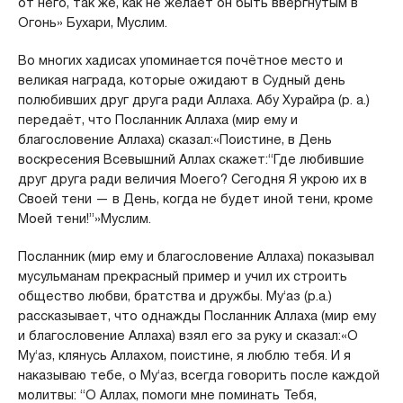
от него, так же, как не желает он быть ввергнутым в
Огонь» Бухари, Муслим.
Во многих хадисах упоминается почётное место и
великая награда, которые ожидают в Судный день
полюбивших друг друга ради Аллаха. Абу Хурайра (р. а.)
передаёт, что Посланник Аллаха (мир ему и
благословение Аллаха) сказал:«Поистине, в День
воскресения Всевышний Аллах скажет:“Где любившие
друг друга ради величия Моего? Сегодня Я укрою их в
Своей тени — в День, когда не будет иной тени, кроме
Моей тени!”»Муслим.
Посланник (мир ему и благословение Аллаха) показывал
мусульманам прекрасный пример и учил их строить
общество любви, братства и дружбы. Му‘аз (р.а.)
рассказывает, что однажды Посланник Аллаха (мир ему
и благословение Аллаха) взял его за руку и сказал:«О
Му‘аз, клянусь Аллахом, поистине, я люблю тебя. И я
наказываю тебе, о Му‘аз, всегда говорить после каждой
молитвы: “О Аллах, помоги мне поминать Тебя,