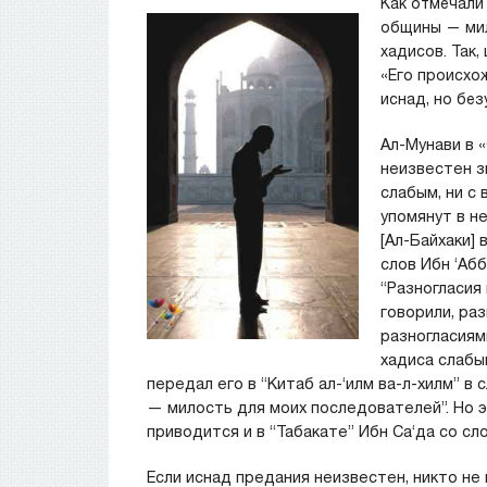
Как отмечали
общины — мил
хадисов. Так,
«Его происхо
иснад, но без
Ал-Мунави в «
неизвестен зн
слабым, ни с 
упомянут в не
[Ал-Байхаки] 
слов Ибн ‘Абб
“Разногласия
говорили, ра
разногласиям
хадиса слабым
передал его в “Китаб ал-‘илм ва-л-хилм” 
— милость для моих последователей”. Но 
приводится и в “Табакате” Ибн Са‘да со сл
Если иснад предания неизвестен, никто не 