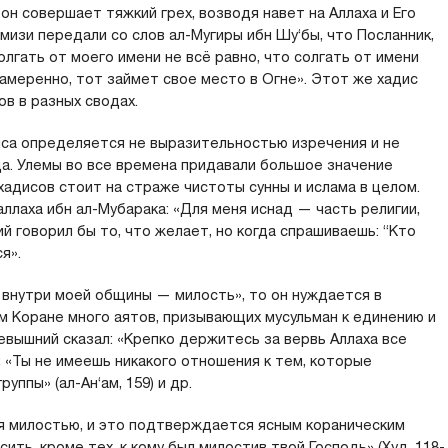
он совершает тяжкий грех, возводя навет на Аллаха и Его
рмизи передали со слов ал-Мугиры ибн Шу‘бы, что Посланник,
Солгать от моего имени не всё равно, что солгать от имени
амеренно, тот займет свое место в Огне». Этот же хадис
ов в разных сводах.
са определяется не выразительностью изречения и не
да. Улемы во все времена придавали большое значение
хадисов стоит на страже чистоты сунны и ислама в целом.
ллаха ибн ал-Мубарака: «Для меня иснад — часть религии,
й говорил бы то, что желает, но когда спрашиваешь: “Кто
я».
 внутри моей общины — милость», то он нуждается в
 Коране много аятов, призывающих мусульман к единению и
евышний сказал: «Крепко держитесь за вервь Аллаха все
); «Ты не имеешь никакого отношения к тем, которые
уппы» (ал-Ан‘ам, 159) и др.
я милостью, и это подтверждается ясным кораническим
ить, кроме тех, к кому был милостив твой Господь» (Худ, 118-