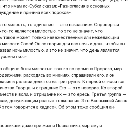
, что имам ас-Субки сказал: «Разногласия в основных
луждение и причина всех пороков».
это милость, то единение — это наказание». Опровергая
 что-то является милостью, то это не значит, что
ть такое может только невежественный или нежелающий
По милости Своей Он сотворил для вас ночь и день, чтобы вы
назвал ночь милостью, и это не значит, что день является
 усомниться».
 в общине были милостью только во времена Пророка, мир
одвижники, расходясь во мнениях, спрашивали его, и он
гласия в религии делятся на три группы. К первой относятся
инства Творца, и отрицание Его — это неверие. Ко второй
честв и воли, и отрицание их — это ересь. Третья группа —
сам, допускающим разные толкования. Это Всевышний Аллах
б этом говорится в хадисе». Об этом тоже сообщил ан-
озникали даже при жизни Посланника, мир ему и