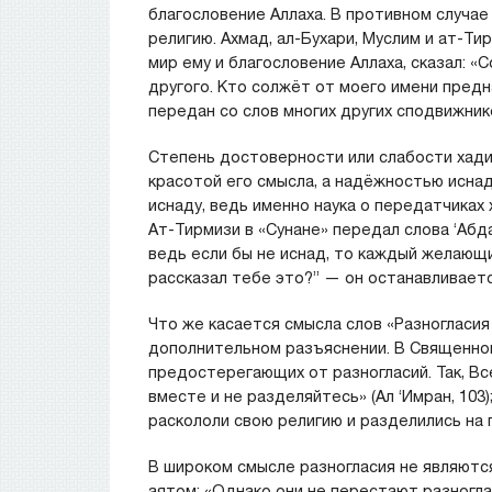
благословение Аллаха. В противном случае 
религию. Ахмад, ал-Бухари, Муслим и ат-Ти
мир ему и благословение Аллаха, сказал: «
другого. Кто солжёт от моего имени предн
передан со слов многих других сподвижник
Степень достоверности или слабости хади
красотой его смысла, а надёжностью исна
иснаду, ведь именно наука о передатчиках 
Ат-Тирмизи в «Сунане» передал слова ‘Абда
ведь если бы не иснад, то каждый желающи
рассказал тебе это?” — он останавливаетс
Что же касается смысла слов «Разногласия
дополнительном разъяснении. В Священном
предостерегающих от разногласий. Так, Вс
вместе и не разделяйтесь» (Ал ‘Имран, 103
раскололи свою религию и разделились на гр
В широком смысле разногласия не являютс
аятом: «Однако они не перестают разноглас