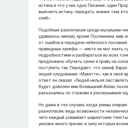
истина и что у них одно Писание, один Про
выяснить истину, передать знание тем, кто
слаб».
Подобные разногласия среди мусульман не
удавалось никому, кроме Посланника, мир 
от ошибок в передаче небесного послания.
праведные халифы — никто не мог знать су
подробностями и разбираться во всех тонк
предложено обучать сунне и праву на осно
поступить так. Передают, что халиф Харун
людей следованию «Муватте», как в своё в
ответ он сказал: «Людей нельзя заставлят
будет доволен ими Всевышний Аллах, после
разъехались по странам и рассказывали хад
Но даже в тех случаях, когда улемы опира
разногласия, ведь возможности человеческ
чего каждый усваивает шариатские тексты
указано много причин, в силу которых воз