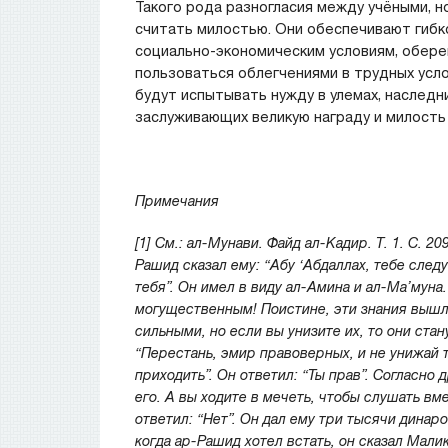
Такого рода разногласия между учёными, н
считать милостью. Они обеспечивают гиб
социально-экономическим условиям, обере
пользоваться облегчениями в трудных усло
будут испытывать нужду в улемах, наследн
заслуживающих великую награду и милость Г
Примечания
[1] См.: ал-Мунави. Файд ал-Кадир. Т. 1. С. 2
Рашид сказал ему: “Абу ‘Абдаллах, тебе след
тебя”. Он имел в виду ал-Амина и ал-Ма’муна
могущественным! Поистине, эти знания вышли 
сильными, но если вы унизите их, то они стан
“Перестань, эмир правоверных, и не унижай т
приходить”. Он ответил: “Ты прав”. Согласно 
его. А вы ходите в мечеть, чтобы слушать вм
ответил: “Нет”. Он дал ему три тысячи динаров
когда ар-Рашид хотел встать, он сказал Мали