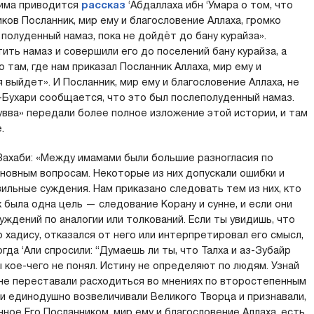
слима приводится
рассказ
‘Абдаллаха ибн ‘Умара о том, что
ов Посланник, мир ему и благословение Аллаха, громко
 полуденный намаз, пока не дойдёт до бану курайза».
тить намаз и совершили его до поселений бану курайза, а
 там, где нам приказал Посланник Аллаха, мир ему и
 выйдет». И Посланник, мир ему и благословение Аллаха, не
ал-Бухари сообщается, что это был послеполуденный намаз.
бувва» передали более полное изложение этой истории, и там
.
-Захаби: «Между имамами были большие разногласия по
овным вопросам. Некоторые из них допускали ошибки и
ильные суждения. Нам приказано следовать тем из них, кто
х была одна цель — следование Корану и сунне, и если они
суждений по аналогии или толкований. Если ты увидишь, что
 хадису, отказался от него или интерпретировал его смысл,
гда ‘Али спросили: “Думаешь ли ты, что Талха и аз-Зубайр
ы кое-чего не понял. Истину не определяют по людям. Узнай
мы не переставали расходиться во мнениях по второстепенным
и единодушно возвеличивали Великого Творца и признавали,
нное Его Посланником, мир ему и благословение Аллаха, есть