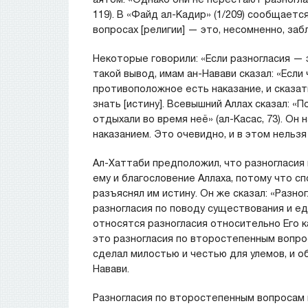
119). В «Файд ал-Кадир» (1/209) сообщается
вопросах [религии] — это, несомненно, заб
Некоторые говорили: «Если разногласия — 
такой вывод, имам ан-Навави сказал: «Если
противоположное есть наказание, и сказа
знать [истину]. Всевышний Аллах сказал: «
отдыхали во время неё» (ал-Касас, 73). Он 
наказанием. Это очевидно, и в этом нельзя
Ал-Хаттаби предположил, что разногласия
ему и благословение Аллаха, потому что сп
разъяснял им истину. Он же сказал: «Разно
разногласия по поводу существования и ед
относятся разногласия относительно Его ка
это разногласия по второстепенным вопро
сделал милостью и честью для улемов, и о
Навави.
Разногласия по второстепенным вопросам в