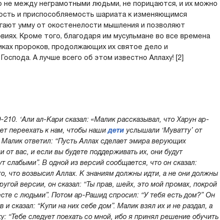
о не между неграмотными людьми, не порицаются, и их можно
кость и приспособляемость шариата к изменяющимся
гают умму от окостенелости мышления и позволяют
виях. Кроме того, благодаря им мусульмане во все времена
иках пророков, продолжающих их святое дело и
оспода. А лучше всего об этом известно Аллаху! [2]
09-210. ‘Али ал-Кари сказал: «Малик рассказывал, что Харун ар-
ует переехать к нам, чтобы наши
дети
услышали ‘Муватту’ от
. Малик ответил: “Пусть Аллах сделает эмира верующих
от вас, и если вы будете поддерживать их, они будут
ут слабыми”. В одной из версий сообщается, что он сказал:
о, что возвысил Аллах. К знаниям должны идти, а не они должны
другой версии, он сказал: “Ты прав, шейх, это мой промах, покрой
есте с людьми”. Потом ар-Рашид спросил: “У тебя есть дом?” Он
 и сказал: “Купи на них себе дом”. Малик взял их и не раздал, а
ку: “Тебе следует поехать со мной, ибо я принял решение обучить