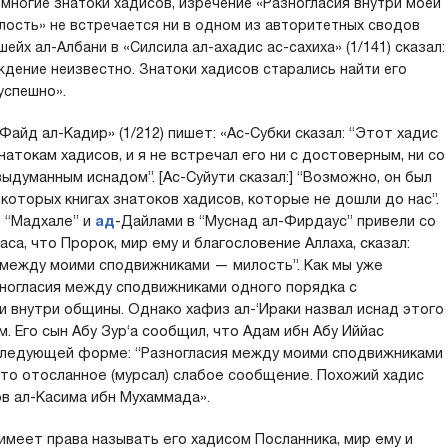
 многие знатоки хадисов, изречение «Разногласия внутри моей
ость» не встречается ни в одном из авторитетных сводов
 шейх ал-Албани в «Силсила ал-ахадис ас-сахиха» (1/141) сказал:
ждение неизвестно. Знатоки хадисов старались найти его
успешно».
Файд ал-Кадир» (1/212) пишет: «Ас-Субки сказал: “Этот хадис
атокам хадисов, и я не встречал его ни с достоверным, ни со
выдуманным иснадом”. [Ас-Суйути сказал:] “Возможно, он был
которых книгах знатоков хадисов, которые не дошли до нас”.
в “Мадхале” и
ад
-Дайлами в “Муснад ал-Фирдаус” привели со
аса, что Пророк, мир ему и благословение Аллаха, сказал:
 между моими сподвижниками — милость”. Как мы уже
зногласия между сподвижниками одного порядка с
и внутри общины. Однако хафиз ал-‘Ираки назвал иснад этого
. Его сын Абу Зур‘а сообщил, что Адам ибн Абу Иййас
в следующей форме: “Разногласия между моими сподвижниками
это отосланное (мурсал) слабое сообщение. Похожий хадис
ов ал-Касима ибн Мухаммада».
имеет права называть его хадисом Посланника, мир ему и