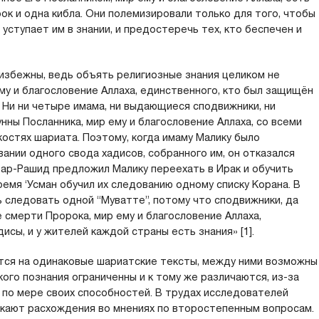
рок и одна кибла. Они полемизировали только для того, чтобы
 уступает им в знании, и предостеречь тех, кто беспечен и
избежны, ведь объять религиозные знания целиком не
ему и благословение Аллаха, единственного, кто был защищён
 Ни ни четыре имама, ни выдающиеся сподвижники, ни
нны Посланника, мир ему и благословение Аллаха, со всеми
остях шариата. Поэтому, когда имаму Малику было
вании одного свода хадисов, собранного им, он отказался
 ар-Рашид предложил Малику переехать в Ирак и обучить
ремя ‘Усман обучил их следованию одному списку Корана. В
ь следовать одной “Муватте”, потому что сподвижники, да
 смерти Пророка, мир ему и благословение Аллаха,
исы, и у жителей каждой страны есть знания» [1].
ются на одинаковые шариатские тексты, между ними возможны
ого познания ограниченны и к тому же различаются, из-за
 по мере своих способностей. В трудах исследователей
никают расхождения во мнениях по второстепенным вопросам.