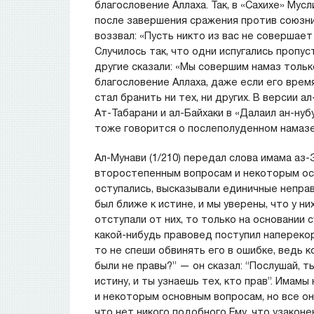
благословение Аллаха. Так, в «Сахихе» Му
после завершения сражения против союзник
воззвал: «Пусть никто из вас не совершает
Случилось так, что одни испугались пропус
другие сказали: «Мы совершим намаз только
благословение Аллаха, даже если его время
стал бранить ни тех, ни других. В версии 
Ат-Табарани и ал-Байхаки в «Далаил ан-ну
тоже говорится о послеполуденном намазе
Ал-Мунави (1/210) передал слова имама аз
второстепенным вопросам и некоторым осн
оступались, высказывали единичные неправ
был ближе к истине, и мы уверены, что у ни
отступали от них, то только на основании 
какой-нибудь правовед поступил наперекор
то не спеши обвинять его в ошибке, ведь ко
были не правы?” — он сказал: “Послушай, т
истину, и ты узнаешь тех, кто прав”. Има
и некоторым основным вопросам, но все он
что нет никого подобного Ему, что узаконе