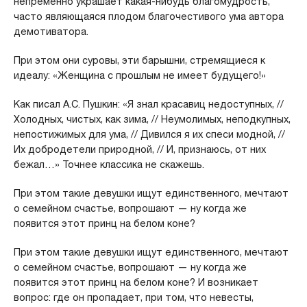
непременно украшает какая-нибудь благомудрость,
часто являющаяся плодом благочестивого ума автора
демотиватора.
При этом они суровы, эти барышни, стремящиеся к
идеалу: «Женщина с прошлым не имеет будущего!»
Как писал А.С. Пушкин: «Я знал красавиц недоступных, //
Холодных, чистых, как зима, // Неумолимых, неподкупных,
непостижимых для ума, // Дивился я их спеси модной, //
Их добродетели природной, // И, признаюсь, от них
бежал…» Точнее классика не скажешь.
При этом такие девушки ищут единственного, мечтают
о семейном счастье, вопрошают — ну когда же
появится этот принц на белом коне?
При этом такие девушки ищут единственного, мечтают
о семейном счастье, вопрошают — ну когда же
появится этот принц на белом коне? И возникает
вопрос: где он пропадает, при том, что невесты,