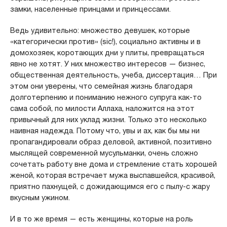
замки, населенные принцами и принцессами.
Ведь удивительно: множество девушек, которые
«категорически против» (sic!), социально активны и в
домохозяек, коротающих дни у плиты, превращаться
явно не хотят. У них множество интересов — бизнес,
общественная деятельность, учеба, диссертация… При
этом они уверены, что семейная жизнь благодаря
долготерпению и пониманию нежного супруга как-то
сама собой, по милости Аллаха, наложится на этот
привычный для них уклад жизни. Только это несколько
наивная надежда. Потому что, увы и ах, как бы мы ни
пропагандировали образ деловой, активной, позитивно
мыслящей современной мусульманки, очень сложно
сочетать работу вне дома и стремление стать хорошей
женой, которая встречает мужа выспавшейся, красивой,
приятно пахнущей, с дожидающимся его с пылу-с жару
вкусным ужином.
И в то же время — есть женщины, которые на роль