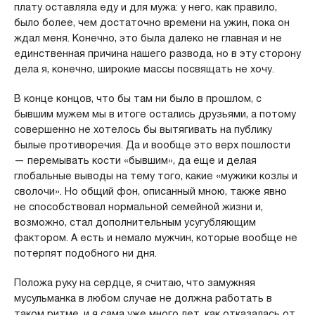
плату оставляла еду и для мужа: у него, как правило,
было более, чем достаточно времени на ужин, пока он
ждал меня. Конечно, это была далеко не главная и не
единственная причина нашего развода, но в эту сторону
дела я, конечно, широкие массы посвящать не хочу.
В конце концов, что бы там ни было в прошлом, с
бывшим мужем мы в итоге остались друзьями, а потому
совершенно не хотелось бы вытягивать на публику
былые противоречия. Да и вообще это верх пошлости
— перемывать кости «бывшим», да еще и делая
глобальные выводы на тему того, какие «мужики козлы и
сволочи». Но общий фон, описанный мною, также явно
не способствовал нормальной семейной жизни и,
возможно, стал дополнительным усугубляющим
фактором. А есть и немало мужчин, которые вообще не
потерпят подобного ни дня.
Положа руку на сердце, я считаю, что замужняя
мусульманка в любом случае не должна работать в
таком ритме, и я сама уже много лет, как отказалась от