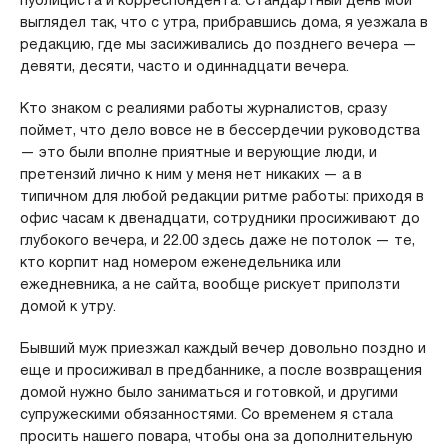
публициста и корреспондента. Стандартный день мой
выглядел так, что с утра, прибравшись дома, я уезжала в
редакцию, где мы засиживались до позднего вечера —
девяти, десяти, часто и одиннадцати вечера.
Кто знаком с реалиями работы журналистов, сразу
поймет, что дело вовсе не в бессердечии руководства
— это были вполне приятные и верующие люди, и
претензий лично к ним у меня нет никаких — а в
типичном для любой редакции ритме работы: приходя в
офис часам к двенадцати, сотрудники просиживают до
глубокого вечера, и 22.00 здесь даже не потолок — те,
кто корпит над номером еженедельника или
ежедневника, а не сайта, вообще рискует приползти
домой к утру.
Бывший муж приезжал каждый вечер довольно поздно и
еще и просиживал в предбаннике, а после возвращения
домой нужно было заниматься и готовкой, и другими
супружескими обязанностями. Со временем я стала
просить нашего повара, чтобы она за дополнительную