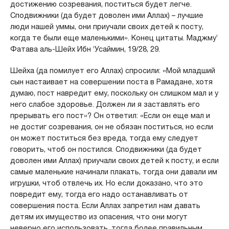
достижению созревания, поститься будет легче.
Сподвижники (да будет доволен ими Аллах) – лучшие
люди нашей уммы, они приучали своих детей к посту,
когда те были еще маленькими». Конец цитаты. Маджму’
Фатава аль-Шейх Ибн ‘Усаймин, 19/28, 29.
Шейха (да помилует его Аллах) спросили: «Мой младший
сын настаивает на совершении поста в Рамадане, хотя
думаю, пост навредит ему, поскольку он слишком мал и у
него слабое здоровье. Должен ли я заставлять его
прерывать его пост»? Он ответил: «Если он еще мал и
не достиг созревания, он не обязан поститься, но если
он может поститься без вреда, тогда ему следует
говорить, чтоб он постился. Сподвижники (да будет
доволен ими Аллах) приучали своих детей к посту, и если
самые маленькие начинали плакать, тогда они давали им
игрушки, чтоб отвлечь их. Но если доказано, что это
повредит ему, тогда его надо останавливать от
совершения поста. Если Аллах запретил нам давать
детям их имущество из опасения, что они могут
неверно его использовать, тогда более правильным