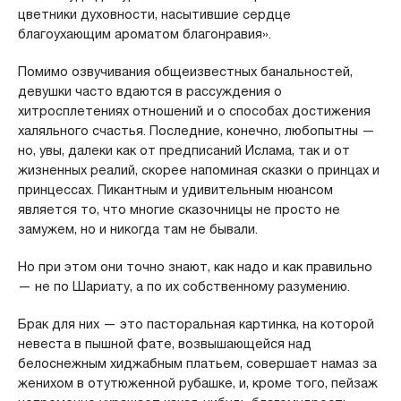
цветники духовности, насытившие сердце
благоухающим ароматом благонравия».
Помимо озвучивания общеизвестных банальностей,
девушки часто вдаются в рассуждения о
хитросплетениях отношений и о способах достижения
халяльного счастья. Последние, конечно, любопытны —
но, увы, далеки как от предписаний Ислама, так и от
жизненных реалий, скорее напоминая сказки о принцах и
принцессах. Пикантным и удивительным нюансом
является то, что многие сказочницы не просто не
замужем, но и никогда там не бывали.
Но при этом они точно знают, как надо и как правильно
— не по Шариату, а по их собственному разумению.
Брак для них — это пасторальная картинка, на которой
невеста в пышной фате, возвышающейся над
белоснежным хиджабным платьем, совершает намаз за
женихом в отутюженной рубашке, и, кроме того, пейзаж