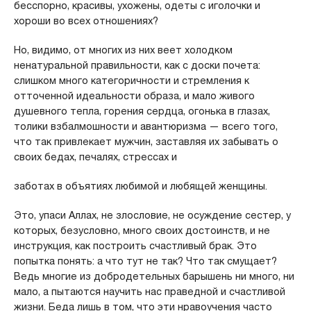
бесспорно, красивы, ухожены, одеты с иголочки и
хороши во всех отношениях?
Но, видимо, от многих из них веет холодком
ненатуральной правильности, как с доски почета:
слишком много категоричности и стремления к
отточенной идеальности образа, и мало живого
душевного тепла, горения сердца, огонька в глазах,
толики взбалмошности и авантюризма — всего того,
что так привлекает мужчин, заставляя их забывать о
своих бедах, печалях, стрессах и
заботах в объятиях любимой и любящей женщины.
Это, упаси Аллах, не злословие, не осуждение сестер, у
которых, безусловно, много своих достоинств, и не
инструкция, как построить счастливый брак. Это
попытка понять: а что тут не так? Что так смущает?
Ведь многие из добродетельных барышень ни много, ни
мало, а пытаются научить нас праведной и счастливой
жизни. Беда лишь в том, что эти нравоучения часто