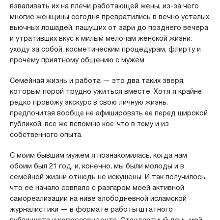
взваливать их на плечи работающей жены, из-за чего
многие женщины сегодня превратились в вечно усталых
вьючных лошадей, пашущих от зари до позднего вечера
и утративших вкус к милым мелочам женской жизни:
уходу за собой, косметическим процедурам, флирту и
прочему приятному общению с мужем.
Семейная жизнь и работа — это два таких зверя,
которым порой трудно ужиться вместе.
Хотя я крайне
редко провожу экскурс в свою личную жизнь,
предпочитая вообще не афишировать ее перед широкой
публикой, все же вспомню кое-что в тему и из
собственного опыта.
С моим бывшим мужем я познакомилась, когда нам
обоим был 21 год, и, конечно, мы были молоды и в
семейной жизни отнюдь не искушены. И так получилось,
что ее начало совпало с разгаром моей активной
самореализации на ниве злободневной исламской
журналистики — в формате работы штатного