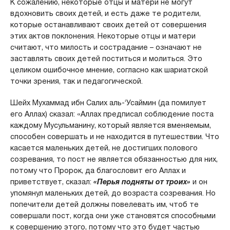
К сожалению, некоторые отцы и матери не могут
вдохновить своих детей, и есть даже те родители,
которые останавливают своих детей от совершения
этих актов поклонения. Некоторые отцы и матери
считают, что милость и сострадание – означают не
заставлять своих детей поститься и молиться. Это
целиком ошибочное мнение, согласно как шариатской
точки зрения, так и педагогической.
Шейх Мухаммад ибн Салих аль-‘Усаймин (да помилует
его Аллах) сказал: «Аллах предписал соблюдение поста
каждому Мусульманину, который является вменяемым,
способен совершать и не находится в путешествии. Что
касается маленьких детей, не достигших полового
созревания, то пост не является обязанностью для них,
потому что Пророк, да благословит его Аллах и
приветствует, сказал:
«Перья подняты от троих»
и он
упомянул маленьких детей, до возраста созревания. Но
попечители детей должны повелевать им, чтоб те
совершали пост, когда они уже становятся способными
к совершению этого, потому что это будет частью