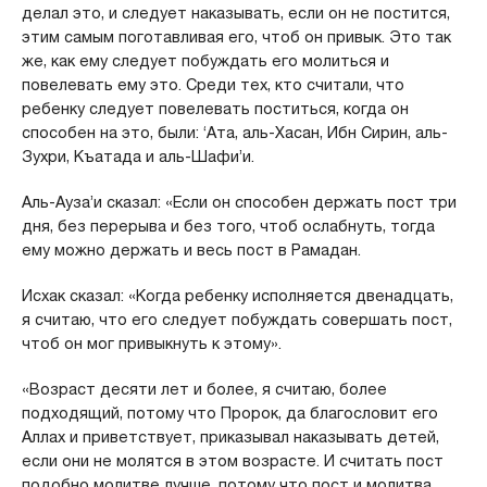
делал это, и следует наказывать, если он не постится,
этим самым поготавливая его, чтоб он привык. Это так
же, как ему следует побуждать его молиться и
повелевать ему это. Среди тех, кто считали, что
ребенку следует повелевать поститься, когда он
способен на это, были: ‘Ата, аль-Хасан, Ибн Сирин, аль-
Зухри, Къатада и аль-Шафи’и.
Аль-Ауза’и сказал: «Если он способен держать пост три
дня, без перерыва и без того, чтоб ослабнуть, тогда
ему можно держать и весь пост в Рамадан.
Исхак сказал: «Когда ребенку исполняется двенадцать,
я считаю, что его следует побуждать совершать пост,
чтоб он мог привыкнуть к этому».
«Возраст десяти лет и более, я считаю, более
подходящий, потому что Пророк, да благословит его
Аллах и приветствует, приказывал наказывать детей,
если они не молятся в этом возрасте. И считать пост
подобно молитве лучше, потому что пост и молитва