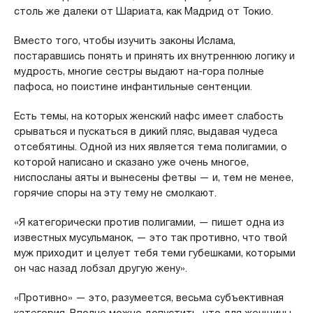
столь же далеки от Шариата, как Мадрид от Токио.
Вместо того, чтобы изучить законы Ислама,
постаравшись понять и принять их внутреннюю логику и
мудрость, многие сестры выдают на-гора полные
пафоса, но поистине инфантильные сентенции.
Есть темы, на которых женский нафс имеет слабость
срываться и пускаться в дикий пляс, выдавая чудеса
отсебятины. Одной из них является тема полигамии, о
которой написано и сказано уже очень многое,
ниспосланы аяты и вынесены фетвы — и, тем не менее,
горячие споры на эту тему не смолкают.
«Я категорически против полигамии, — пишет одна из
известных мусульманок, — это так противно, что твой
муж приходит и целует тебя теми губешками, которыми
он час назад лобзал другую жену».
«Противно» — это, разумеется, весьма субъективная