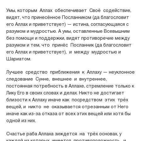
Умы, которым Аллах обеспечивает Своё содействие,
видят, что принесённое Посланником (да благословит
его Аллах и приветствует) — истина, согласующаяся с
разумом и мудростью. А умы, оставленные Всевышним
без помощи и поддержки, видят противоречие между
разумом и тем, что принёс Посланник (да благословит
его Аллах и приветствует), и между мудростью и
Шариатом.
Лучшее средство приближения к Аллаху — неуклонное
следование Сунне, внешнее и внутреннее,
постоянная потребность в Аллахе, стремление только к
Лику Его в своих словах и делах. Никто не достигает
близости к Аллаху иначе как посредством этих трёх
вещей, и никто не оказывается отрезанным от Него
иначе как из-за отказа от всех этих вещей или хотя бы
одной из них.
Счастье раба Аллаха зиждется на трёх основах, у
каждой из которых имеется противоположность, и