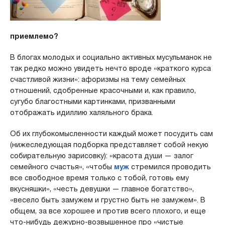
приемлемо?
В блогах молодых и социально активных мусульманок не
так редко можно увидеть нечто вроде «краткого курса
счастливой жизни»: афоризмы на тему семейных
отношений, сдобренные красочными и, как правило,
сугубо благостными картинками, призванными
отображать идиллию халяльного брака.
Об их глубокомысленности каждый может посудить сам
(нижеследующая подборка представляет собой некую
собирательную зарисовку): «красота души — залог
семейного счастья», «чтобы
муж
стремился проводить
все свободное время только с тобой, готовь ему
вкусняшки», «честь девушки — главное богатство»,
«весело быть замужем и грустно быть не замужем». В
общем, за все хорошее и против всего плохого, и еще
что-нибудь дежурно-возвышенное про «чистые