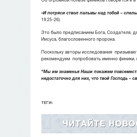
Об огромной пользе фиников говорится и в
«И потряси ствол пальмы над тобой – спелы
19:25-26).
Это было предписанием Бога, Создателя, 
Иисуса, благословенного пророка.
Поскольку авторы исследования призывают
рекомендуем попробовать именно финики, 
“Мы им знаменья Наши покажем повсеместно 
недостаточно для них, что твой Господь – 
ТЕГИ: