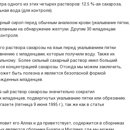
тра одного из этих четырех растворов: 12.5 %-ая сахароза,
ьная вода (для контроля).
арный сироп перед обычным анализом крови (укалывание пятки,
еланным на обнаружение желтухи. Другим 30 младенцам
контроля.
го раствора сахарозы на язык перед укалыванием пятки
внению с младенцами, которые получили воду. Также их
альному. Более сильный сахарный раствор имел больший
йся концентрацией сахарозы. Отсюда мы можем заключить,
 может быть полезна и является безопасной формой
ожденных младенцев.
%-ый раствор сахарозы значительно сократил
 младенцев, подвергнутых укалыванию пятки или обрезанию.
зете (пятница 9 июня 1995 г.), так же как в статье
овит его Аллах и да приветствует, содержится в сборниках
ых являются сборники Бухари и Муслима, где мы можем