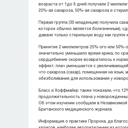
возраста от 1до 6 дней получали 2 миллили
25%-ая сахароза, 50%-ая сахароза и стерил
Первая группа (30 младенцев) получила сах
которое обычно является болезненным), сд
давали только стерильную воду как группе 
Принятие 2 миллилитров 25%-ого или 50%-о
значительно уменьшило время крика, по сра
сердцебиение скорее возвратилось к норм
эффект, плач уменьшается с увеличивающе
что сахароза (сахар), помещенная на язык,
обезболивания для использования у новор
Бласс и Хоффмайер также показали, что 12
продолжительность плача у новорожденных
Об этом изучении сообщали в Независимой га
Британского медицинского журнала.
Информация о практике Пророка, да благосл
хадисов, наиболее авторитетными из котор