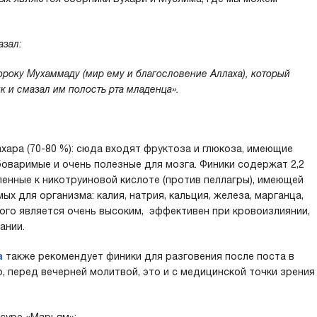
азал:
ророку Мухаммаду (мир ему и благословение Аллаха), который
 и смазал им полость рта младенца».
хара (70-80 %): сюда входят фруктоза и глюкоза, имеющие
боваримые и очень полезные для мозга. Финики содержат 2,2
вленные к никотруиновой кислоте (против пеллагры), имеющей
х для организма: калия, натрия, кальция, железа, марганца,
ого является очень высоким, эффективен при кровоизлиянии,
ании.
а
также рекомендует финики для разговения после поста в
, перед вечерней молитвой, это и с медицинской точки зрения