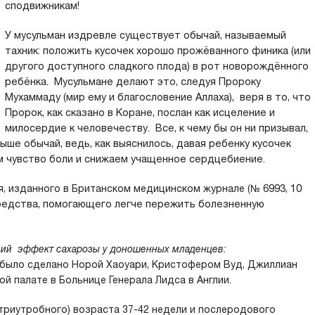
сподвижникам!
У мусульман издревле существует обычай, называемый
тахник: положить кусочек хорошо прожёванного финика (или
другого доступного сладкого плода) в рот новорождённого
ребёнка. Мусульмане делают это, следуя Пророку
Мухаммаду (мир ему и благословение Аллаха), веря в то, что
Пророк, как сказано в Коране, послан как исцеление и
милосердие к человечеству. Все, к чему бы он ни призывал,
ыше обычай, ведь, как выяснилось, давая ребенку кусочек
м чувство боли и снижаем учащенное сердцебиение.
я, изданного в Британском медицинском журнале
(№ 6993, 10
к средства, помогающего легче пережить болезненную
ий эффект сахарозы у доношенных младенцев:
 было сделано Норой Хаоуари, Кристофером Вуд, Джиллиан
 палате в Больнице Генерала Лидса в Англии.
триутробного) возраста 37-42 недели и послеродового