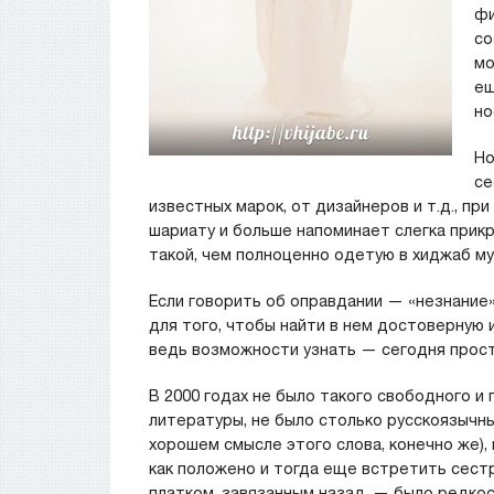
фи
со
мо
ещ
но
Но
се
известных марок, от дизайнеров и т.д., пр
шариату и больше напоминает слегка прик
такой, чем полноценно одетую в хиджаб му
Если говорить об оправдании — «незнание»
для того, чтобы найти в нем достоверную
ведь возможности узнать — сегодня прост
В 2000 годах не было такого свободного и
литературы, не было столько русскоязычн
хорошем смысле этого слова, конечно же),
как положено и тогда еще встретить сестр
платком, завязанным назад, — было редкос