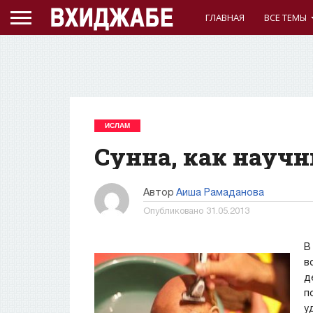
ГЛАВНАЯ
ВСЕ ТЕМЫ
ИСЛАМ
Сунна, как науч
Автор
Аиша Рамаданова
Опубликовано
31.05.2013
В
в
д
п
у