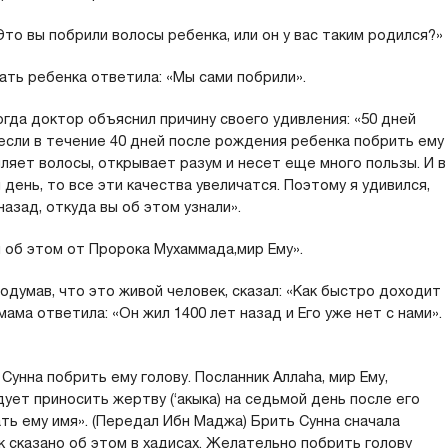
Это вы побрили волосы ребенка, или он у вас таким родился?»
ать ребенка ответила: «Мы сами побрили».
огда доктор объяснил причину своего удивления: «50 дней
если в течение 40 дней после рождения ребенка побрить ему
пляет волосы, открывает разум и несет еще много пользы. И в
день, то все эти качества увеличатся. Поэтому я удивился,
азад, откуда вы об этом узнали».
 об этом от Пророка Мухаммада,мир Ему».
подумав, что это живой человек, сказал: «Как быстро доходит
ама ответила: «Он жил 1400 лет назад и Его уже нет с нами».
унна побрить ему голову. Посланник Аллаhа, мир Ему,
ует приносить жертву (‘акыка) на седьмой день после его
ать ему имя». (Передал Ибн Маджа) Брить Сунна сначала
ак сказано об этом в хадисах. Желательно побрить голову