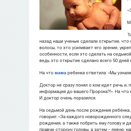
«
М
Т
назад наши ученые сделали открытие, что 
волосы, то это усиливает его зрение, укре
особенности, если это сделать на седьмой 
ведь это открытие сделано всего 50 дней н
На что
мама
ребенка ответила: «Мы узнали
Доктор не сразу понял о ком идет речь и, 
информация до вашего Пророка?!». На что м
И доктор очень поразился.
На седьмой день после рождения ребёнка, С
говорил: «За каждого новорожденного след
рождения, а также побрить ему голову и д
правую сторону головы, а затем – левую, к