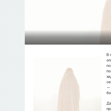
В 
оп
пс
по
хи
се
— 
бо
Да
пр