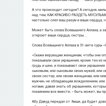
А что происходит сегодня? А сегодня, ми
над тем, КАК КРАСИВО РАЗДЕТЬ МУСУЛЬМ
настолько слеп ваш разум и ваши сердца,
Может быть слова Всевышнего Аллаха, а зат
откроют ваши сердца, сестры…
Слова Всевышнего Аллаха в 31-аяте суры «
«Скажи верующим женщинам, чтобы они опус
показывали свои украшения, кроме тех из н
грудь и шею, и показывают свои украшения 
сыновьям, или сыновьям своих мужей, или с
своих сестер, или своим женщинам, или нев
мужчин, не обладающим вожделением, или д
ногами, давая знать об украшениях, котор
покаянием все вместе, – быть может, вы п
Абу Давуд передал от ‘Аиши, да будет дово