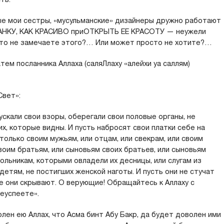
лые мои сестры, «мусульманские» дизайнеры дружно работают
АНКУ, КАК КРАСИВО приОТКРЫТЬ ЕЕ КРАСОТУ — неужели
 что не замечаете этого?… Или может просто не хотите?…
ем посланника Аллаха (саляЛлаху «алейхи уа саллям)
Свет»:
кали свои взоры, оберегали свои половые органы, не
их, которые видны. И пусть набросят свои платки себе на
только своим мужьям, или отцам, или свекрам, или своим
воим братьям, или сыновьям своих братьев, или сыновьям
ольникам, которыми овладели их десницы, или слугам из
етям, не постигших женской наготы. И пусть они не стучат
ые они скрывают. О верующие! Обращайтесь к Аллаху с
реуспеете».
лен ею Аллах, что Асма бинт Абу Бакр, да будет доволен ими