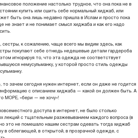
нансовое положение настолько трудное, что она пока не в
стоянии купить или сшить себе нормальный хиджаб, или
жет быть она лишь недавно пришла в Ислам и просто пока
е не знает и не понимает смысл хиджаба и как его надо
сить.
, сестры, к сожалению, чаще всего мы видим здесь, как
стры покупают себе отнюдь недешевые детали гардероба
и этом игнорируя то, что эта одежда не соответствует
рывшуюся немусульманку, у которой просто стиль одежды
сульманку.
, то зачем сегодня нужен интернет, если он даже не годится
 информацию с описанием хиджаба — какой он должен быть. А
о МОРЕ, «бери — не хочу»!
 повсеместного доступа в интернет, не было столько
ых лекций с тщательным разжевыванием каждого вопроса (в
 но это не помешало нашим сестрам одевать тогда хиджаб
у в облегающей, в открытой, в прозрачной одежде, с
ть.