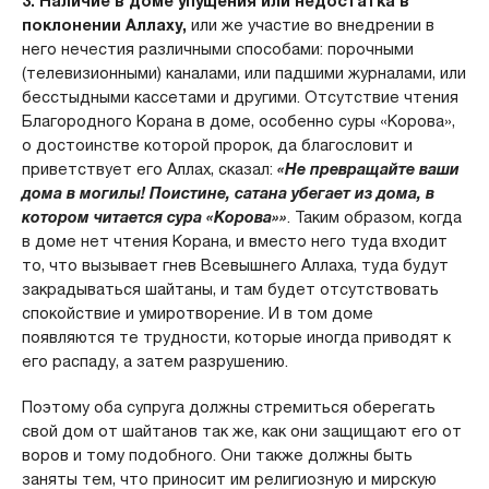
3. Наличие в доме упущения или недостатка в
поклонении Аллаху,
или же участие во внедрении в
него нечестия различными способами: порочными
(телевизионными) каналами, или падшими журналами, или
бесстыдными кассетами и другими. Отсутствие чтения
Благородного Корана в доме, особенно суры «Корова»,
о достоинстве которой пророк, да благословит и
приветствует его Аллах, сказал:
«Не превращайте ваши
дома в могилы! Поистине, сатана убегает из дома, в
котором читается сура «Корова»»
. Таким образом, когда
в доме нет чтения Корана, и вместо него туда входит
то, что вызывает гнев Всевышнего Аллаха, туда будут
закрадываться шайтаны, и там будет отсутствовать
спокойствие и умиротворение. И в том доме
появляются те трудности, которые иногда приводят к
его распаду, а затем разрушению.
Поэтому оба супруга должны стремиться оберегать
свой дом от шайтанов так же, как они защищают его от
воров и тому подобного. Они также должны быть
заняты тем, что приносит им религиозную и мирскую