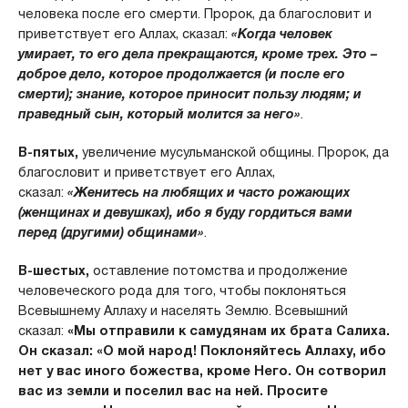
человека после его смерти. Пророк, да благословит и
приветствует его Аллах, сказал:
«Когда человек
умирает, то его дела прекращаются, кроме трех. Это –
доброе дело, которое продолжается (и после его
смерти); знание, которое приносит пользу людям; и
праведный сын, который молится за него»
.
В-пятых,
увеличение мусульманской общины. Пророк, да
благословит и приветствует его Аллах,
сказал:
«Женитесь на любящих и часто рожающих
(женщинах и девушках), ибо я буду гордиться вами
перед (другими) общинами»
.
В-шестых,
оставление потомства и продолжение
человеческого рода для того, чтобы поклоняться
Всевышнему Аллаху и населять Землю. Всевышний
сказал:
«Мы отправили к самудянам их брата Салиха.
Он сказал: «О мой народ! Поклоняйтесь Аллаху, ибо
нет у вас иного божества, кроме Него. Он сотворил
вас из земли и поселил вас на ней. Просите