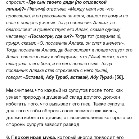
спросил:
«Где сын твоего дяди (по отцовской
линии)?»
(Фатима) ответила: «Между нами кое-что
произошло, и он разозлился на меня, вышел из дому и не
спал в полдень у меня». Тогда посланник Аллаха, да
благословит и приветствует его Аллах, сказал одному
человеку:
«Посмотри, где он?»
Тогда тот (разузнал и),
придя, сказал: «О, посланник Аллаха, он спит в мечети».
Тогда посланник Аллаха, да благословит и приветствует его
Аллах, пошел к нему и обнаружил, что (‘Али) лежит, а его
плащ упал с его бока, и на него попала пыль. Тогда
посланник Аллаха стал стряхивать с него (пыль),
говоря:
«Вставай, Абу Тураб, вставай, Абу Тураб»
[58].
Мы считаем, что каждый из супругов после того, как
узнает природу и душевный склад другого, должен
избегать того, что вызывает его гнев. Также супруга,
для того чтобы сберечь свою совместную жизнь,
должна избегать деяния, от возникновения которого со
стороны супруга зависит развод.
6. Плохой нрав мужа,
который иногда приводит его