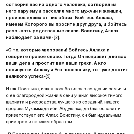
сотворил вас из одного человека, сотворил из
него пару ему и расселил много мужчин и женщин,
произошед­ших от них обоих. Бойтесь Аллаха,
именем Которого вы просите друг друга, и бойтесь
разрывать родственные связи. Воистину, Аллах
наблюдает за вами»[
2].
«О те, которые уверовали! Бойтесь Аллаха и
говорите правое слово. Тогда Он исправит для вас
ваши дела и простит вам ваши грехи. А кто
повинуется Аллаху и Его посланнику, тот уже достиг
великого успеха»
[3].
Итак. Поистине, ислам позаботился о создании семьи, и
о ее благородной жизни в сени учения высокочтимого
шариата и руководства лучшего из созданий, нашего
пророка Мухаммада ибн ‘Абдуллаха, да благословит и
приветствует его Аллах. Воистину, он был идеальным
примером и великим образцом.