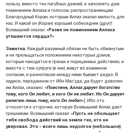
пользу, вместо тех пагубных деяний, и заполнять дом
поминанием Аллаха и голосом, распространяющим
Благородный Коран, которым Аллах оказал милость для
нас. И какой он (Коран) хороший собеседник (друг)!
Всевышний сказал:
«Разве не поминанием Аллаха
утешаются сердца?»
Заметка.
Каждый разумный обязан не быть обманутым
и не прельщаться положением некоторых домов,
которые находятся в грехах и порицаемых действиях, и
вместе с тем супруги (в них) живут во взаимном
согласии, и разногласия между ними бывают редко. В
хадисе, переданном от Ибн Мас’уда, да будет доволен
им Аллах, сказано:
«Поистине, Аллах дарует богатство
тому, кого Он любит, и кого Он не любит. Но Он дарует
религию лишь тому, кого Он любит»
]. Ибо это
относится к отсрочке, которую Всевышний Аллах дает
грешникам. Всевышний сказал:
«Пусть не обольщает
тебя свобода действий на земле тех, кто не
уверовал. Это – всего лишь недолгое (небольшое)