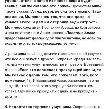
удовольствие, а затем их пристанищем будет
Геенна. Как же скверно это ложе!»
. Пречистый Аллах
также сказал:
«А тех, которые считают ложью Наши
знамения, Мы завлечем так, что они даже не
узнают этого. Я дам им отсрочку, ведь хитрость
Моя несокрушима»
. Посланник Аллаха
,
да благословит
и приветствует его Аллах,
сказал: «
Поистине Аллах
предоставляет долгий срок притеснителю, но если Он
схватит его, то тот не ускользнет от него»
.
И размышляющий над домами грешников не обнаружит,
что все они живут в дружбе. Напротив, среди них есть
те, чьи жители живут в несчастье и тревоге. Всевышний
сказал:
«Если кто возжелает преходящей жизни, то
Мы тотчас одарим тем, что пожелаем, того, кого
пожелаем»
[48]. И Всевышний Аллах разъяснил, что не
каждый, кто желает этого мира, добивается в нем
успеха. Однако он приходит к одним, и не приходит к
другим.
4. Недостаток терпения у мужчины.
Скорее всего, к