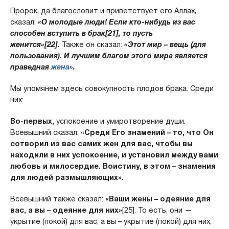
Пророк, да благословит и приветствует его Аллах,
сказал:
«О молодые люди! Если кто-нибудь из вас
способен вступить в брак[21], то пусть
женится»[22].
Также он сказал:
«Этот мир – вещь (для
пользования). И лучшим благом этого мира является
праведная
жена
».
Мы упомянем здесь совокупность плодов брака. Среди
них:
Во-первых,
успокоение и умиротворение души.
Всевышний сказал: «
Среди Его знамений – то, что Он
сотворил из вас самих жен для вас, чтобы вы
находили в них успокоение, и установил между вами
любовь и милосердие. Воистину, в этом – знамения
для людей размышляющих».
Всевышний также сказал:
«Ваши жены – одеяние для
вас, а вы – одеяние для них»
[25]. То есть, они —
укрытие (покой) для вас, а вы – укрытие (покой) для них,