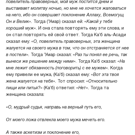
повелитель правоверных, мой муж постится днем и
выстаивает молитву ночью, но мне не хочется жаловаться
на него, ибо он совершает поклонение Аллаху, Всемогущ
Он и Велик».
Тогда (‘Умар) сказал ей:
«Какой у тебя
хороший муж».
И она стала повторять ему эти слова, и
он стал повторять ей свой ответ. Тогда Ка’б аль-Асади
сказал ему:
«О, повелитель правоверных, эта женщина
жалуется на своего мужа в том, что он отстраняется от нее
в постели».
Тогда ‘Умар сказал:
«Раз ты понял ее речь, так
вынеси же решение между ними».
Тогда Ка’б сказал:
«На
мне лежит обязанность (поговорить) с ее мужем».
Когда
ему привели ее мужа, (Ка’б) сказал ему:
«Вот эта твоя
жена жалуется на тебя».
Тот спросил:
«Относительно
пищи или питья?»
(Ка’б) ответил:
«Нет».
Тогда та
женщина сказала:
«О, мудрый судья, направь на верный путь его,
От моего ложа отвлекла моего мужа мечеть его.
А также аскетизм и поклонение его,