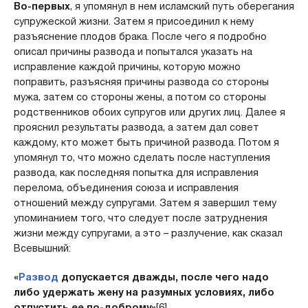
Во-первых
, я упомянул в нем исламский путь оберегания
супружеской жизни. Затем я присоединил к нему
разъяснение плодов брака. После чего я подробно
описал причины развода и попытался указать на
исправление каждой причины, которую можно
поправить, разъясняя причины развода со стороны
мужа, затем со стороны жены, а потом со стороны
родственников обоих супругов или других лиц. Далее я
прояснил результаты развода, а затем дал совет
каждому, кто может быть причиной развода. Потом я
упомянул то, что можно сделать после наступления
развода, как последняя попытка для исправления
перелома, объединения союза и исправления
отношений между супругами. Затем я завершил тему
упоминанием того, что следует после затруднения
жизни между супругами, а это – разлучение, как сказал
Всевышний:
«
Развод
допускается дважды, после чего надо
либо удержать жену на разумных условиях, либо
отпустить ее по-доброму»
[6].