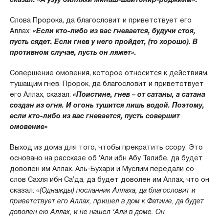
Слова Пророка, да благословит и приветствует его
Аллах:
«Если кто-либо из вас гневается, будучи стоя,
пусть сядет. Если гнев у него пройдет, (то хорошо). В
противном случае, пусть он ляжет».
Совершение омовения, которое относится к действиям,
тушащим гнев.
Пророк, да благословит и приветствует
его Аллах, сказал:
«Поистине, гнев – от сатаны, а сатана
создан из огня. И огонь тушится лишь водой. Поэтому,
если кто-либо из вас гневается, пусть совершит
омовение»
Выход из дома для того, чтобы прекратить ссору. Это
основано на рассказе об ‘Али ибн Абу Талибе, да будет
доволен им Аллах. Аль-Бухари и Муслим передали со
слов Сахля ибн Са’да, да будет доволен им Аллах, что он
сказал:
«(Однажды) посланник Аллаха, да благословит и
приветствует его Аллах, пришел в дом к Фатиме, да будет
доволен ею Аллах, и не нашел ‘Али в доме. Он