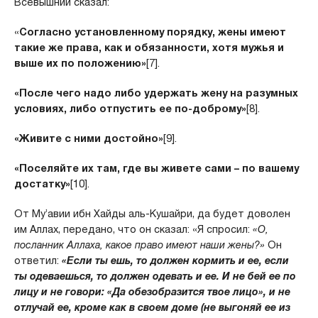
Всевышний сказал:
«
Согласно установленному порядку, жены имеют
такие же права, как и обязанности, хотя мужья и
выше их по положению»
[7].
«После чего надо либо удержать жену на разумных
условиях, либо отпустить ее по-доброму»
[8].
«Живите с ними достойно»
[9].
«Поселяйте их там, где вы живете сами – по вашему
достатку»
[10].
От Му’авии ибн Хайды аль-Кушайри, да будет доволен
им Аллах, передано, что он сказал: «Я спросил:
«О,
посланник Аллаха, какое право имеют наши жены?»
Он
ответил:
«Если ты ешь, то должен кормить и ее, если
ты одеваешься, то должен одевать и ее. И не бей ее по
лицу и не говори: «Да обезобразится твое лицо», и не
отлучай ее, кроме как в своем доме (не выгоняй ее из