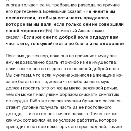
иногда толкает ее на требование развода по причине
его притеснения. Всевышний сказал:
«Не чи­ните им
препятствия, чтобы унести часть приданого,
которое вы им дали, если только они не совершили
явной мерзости»
[65]. Пречистый Аллах также
сказал:
«Если же они по доброй воле отдадут вам
часть его, то вкушайте это во бла­го и на здоровье»
.
Поэтому до тех пор, пока она не причиняет мужу зла,
ему недозволенно брать что-либо из ее имущества,
если только она не отдаст это по своей доброй воле.
Мы считаем, что если мужчина женился на женщине из-
за ее богатства, то, желая что-либо из него, муж
должен просить это от жены мягко, вежливой речью,
чем он может наилучшим образом снискать симпатию
ее сердца. Либо же при заключении брачного союза он
ставит условие получать часть из ее постоянного
дохода, — и в этом нет ничего плохого. Точно так же,
как муж согласился на ее условие работать, которое
приводит к потере некоторых его прав над ней, так же