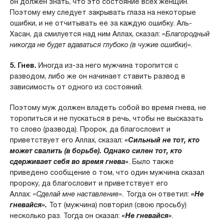
он должен знать, что это состояние всех женщин.
Поэтому ему следует закрывать глаза на некоторые
ошибки, и не отчитывать ее за каждую ошибку. Аль-
Хасан, да смилуется над ним Аллах, сказал:
«Благородный
никогда не будет вдаваться глубоко (в чужие ошибки)»
.
5. Гнев.
Иногда из-за него мужчина торопится с
разводом, либо же он начинает ставить развод в
зависимость от одного из состояний.
Поэтому муж должен владеть собой во время гнева, не
торопиться и не пускаться в речь, чтобы не высказать
то слово (развода). Пророк, да благословит и
приветствует его Аллах, сказал:
«Сильный не тот, кто
может свалить (в борьбе). Однако силен тот, кто
сдерживает себя во время гнева»
. Было также
приведено сообщение о том, что один мужчина сказал
пророку, да благословит и приветствует его
Аллах:
«Сделай мне наставление».
Тогда он ответил:
«Не
гневайся».
Тот (мужчина) повторил (свою просьбу)
несколько раз. Тогда он сказал:
«Не гневайся»
.