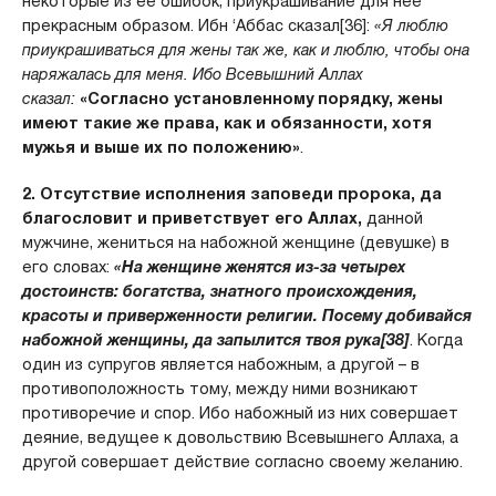
некоторые из ее ошибок, приукрашивание для нее
прекрасным образом. Ибн ‘Аббас сказал[36]:
«Я люблю
приукрашиваться для жены так же, как и люблю, чтобы она
наряжалась для меня. Ибо Всевышний Аллах
сказал:
«Согласно установленному порядку, жены
имеют такие же права, как и обязанности, хотя
мужья и выше их по положению»
.
2. Отсутствие исполнения заповеди пророка, да
благословит и приветствует его Аллах,
данной
мужчине, жениться на набожной женщине (девушке) в
его словах:
«На женщине женятся из-за четырех
достоинств: богатства, знатного происхождения,
красоты и приверженности религии. Посему добивайся
набожной женщины, да запылится твоя рука[38]
. Когда
один из супругов является набожным, а другой – в
противоположность тому, между ними возникают
противоречие и спор. Ибо набожный из них совершает
деяние, ведущее к довольствию Всевышнего Аллаха, а
другой совершает действие согласно своему желанию.