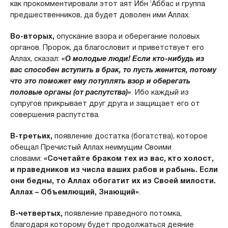
как прокомментировали этот аят Ибн ‘Аббас и группа
предшественников, да будет доволен ими Аллах.
Во-вторых,
опускание взора и оберегание половых
органов. Пророк, да благословит и приветствует его
Аллах, сказал:
«О молодые люди! Если кто-нибудь из
вас способен вступить в брак, то пусть женится, потому
что это поможет ему потуплять взор и оберегать
половые органы (от распутства)»
. Ибо каждый из
супругов прикрывает друг друга и защищает его от
совершения распутства.
В-третьих,
появление достатка (богатства), которое
обещал Пречистый Аллах неимущим Своими
словами:
«Сочетайте браком тех из вас, кто холост,
и праведников из числа ваших рабов и рабынь. Если
они бедны, то Аллах обогатит их из Своей милости.
Аллах – Объемлющий, Знающий»
.
В-четвертых,
появление праведного потомка,
благодаря которому будет продолжаться деяние