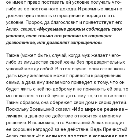
он имеет право поставить ей условие получать что-
либо из ее постоянного дохода. И разумные люди не
должны чувствовать отвращение и порицать это
условие. Пророк, да благословит и приветствует его
Аллах, сказал:
«Мусульмане должны соблюдать свои
условия, если только это условие не запрещает
дозволенное, или дозволяет запрещенное»
.
Также (может быть), случай, когда муж желает чего-
либо из имущества своей жены без предварительных
условий между собой. В этом случае, если отказ жены
дать мужу желаемое может привести к разрушению
семьи, а дача ему желаемого приведет к тому, что он
будет жить с ней по-доброму и не причинять ей зла, то
мы полагаем, что ей лучше дать ему то, что он желает.
Таким образом, она обережет свой дом и своих детей.
Поскольку Всевышний сказал:
«Ибо мирное решение –
лучше»
, а данное ее действие относится к мирному
решению. И возможно, что Всевышний Аллах наградит
ее хорошей наградой за ее действие. Ведь Пречистый
Аллах сказал:
«Но если кто простит и установит мир,