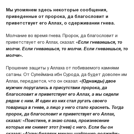
Мы упомянем здесь некоторые сообщения,
приведенные от пророка, да благословит и
приветствует его Аллах, о сдерживании гнева.
Молчание во время гнева.
Пророк, да благословит и
приветствует его Аллах, сказал:
«Если гневаешься, то
молчи. Если гневаешься, то молчи. Если гневаешься, то
молчи».
Прошение защиты у Аллаха от побиваемого камнями
сатаны.
От Сулеймана ибн Сурода, да будет доволен им
Аллах, передается, что он сказал:
«(Однажды) двое
мужчин поругались в присутствии пророка, да
благословит и приветствует его Аллах, а мы сидели
рядом с ним. И один из них стал ругать своего
товарища в гневе, а лицо у него стало краснеть. Тогда
пророк, да благословит и приветствует его Аллах,
сказал: «Поистине, я знаю слова, произнесение
которых им снимет этот (гнев) с него. Если бы он
сказал: «А‘узуу билляхи минаш-шайтонир-роджийм».