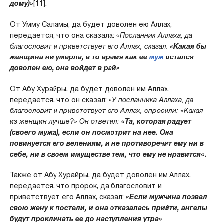
дому)»
[11].
От Умму Саламы, да будет доволен ею Аллах,
передается, что она сказала:
«Посланник Аллаха, да
благословит и приветствует его Аллах, сказал:
«Какая бы
женщина ни умерла, в то время как ее
муж
остался
доволен ею, она войдет в рай»
От Абу Хурайры, да будет доволен им Аллах,
передается, что он сказал:
«У посланника Аллаха, да
благословит и приветствует его Аллах, спросили: «Какая
из женщин лучше?» Он ответил:
«Та, которая радует
(своего мужа), если он посмотрит на нее. Она
повинуется его велениям, и не противоречит ему ни в
себе, ни в своем имуществе тем, что ему не нравится
«.
Также от Абу Хурайры, да будет доволен им Аллах,
передается, что пророк, да благословит и
приветствует его Аллах, сказал:
«Если мужчина позвал
свою жену к постели, и она отказалась прийти, ангелы
будут проклинать ее до наступления утра»