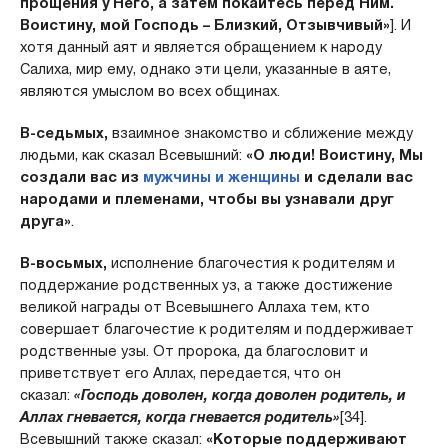
прощения у Него, а затем покайтесь перед Ним.
Воистину, мой Господь – Близкий, Отзывчивый»
]. И
хотя данный аят и является обращением к народу
Салиха, мир ему, однако эти цели, указанные в аяте,
являются умыслом во всех общинах.
В-седьмых,
взаимное знакомство и сближение между
людьми, как сказал Всевышний:
«О люди! Воистину, Мы
создали вас из
мужчины и женщины
и сделали вас
народами и племенами, чтобы вы узнавали друг
друга»
.
В-восьмых,
исполнение благочестия к родителям и
поддержание родственных уз, а также достижение
великой награды от Всевышнего Аллаха тем, кто
совершает благочестие к родителям и поддерживает
родственные узы. От пророка, да благословит и
приветствует его Аллах, передается, что он
сказал:
«Господь доволен, когда доволен родитель, и
Аллах гневается, когда гневается родитель»
[34].
Всевышний также сказал:
«Которые поддерживают