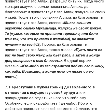
приветствует его Аллах), разрешил бить их. Тогда много
женщин окружило семью посланника Аллаха, да
благословит и приветствует его Аллах, жалуясь на своих
мужей. После этого посланник Аллаха, да благословит и
приветствует его Аллах, сказал:
«Много женщин
окружило семью Мухаммада, жалуясь на своих мужей.
Те (мужья, которые не проявили терпение, или били
жен так, что это привело к жалобам), не являются
лучшими из вас»
[62]. Пророк, да благословит и
приветствует его Аллах, также сказал:
«Пусть никто из
вас не бьет свою жену, как бьет раба, а затем в конце
дня, совершает с нею близость»
. В одной версии
сказано:
«Кто-либо из вас стремится побить свою жену,
как раба. Возможно, в конце ночи он ляжет с нею
спать»
].
7. Переступание мужем границ дозволенного в
отношении к имуществу своей супруги
, или
принуждение ее отдать из него что-либо ему.
Особенно, если она работает (где-либо). Ибо это
действие приводит к плохой совместной жизни, что