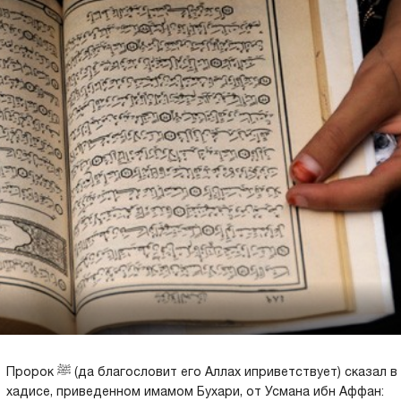
Пророк ﷺ (да благословит его Аллах иприветствует) сказал в
хадисе, приведенном имамом Бухари, от Усмана ибн Аффан: