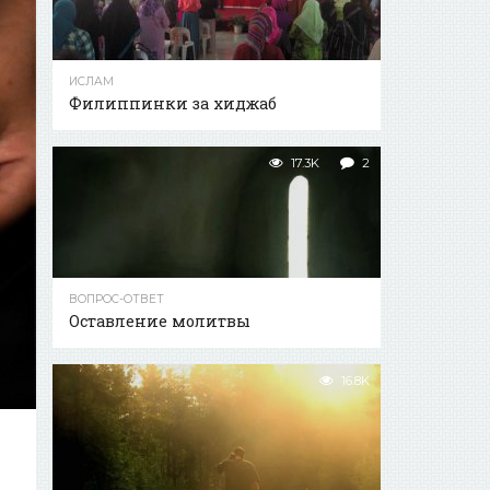
ИСЛАМ
Филиппинки за хиджаб
17.3K
2
ВОПРОС-ОТВЕТ
Оставление молитвы
16.8K