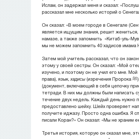
Ислам, он задержал меня и сказал: «Послуш
рассказал мне несколько историй о Сенегал
Он сказал: «В моем городе в Сенегале (Сен
является ищущим знания, решит жениться, 
намазе, а также запомнить «Китаб-уль-Мув
мы не можем запомнить 40 хадисов имама Н
Затем мой учитель рассказал, что он закон
этому у своей сестры. Он сказал: «Мой от
изучено, и поэтому он не учил его мне. Мо
права), язык,
хадисы
(изречения Пророка ﷺ) и т.д. Он сказал мне, что на экзамене на получение иджазы
(документ, включающий в себя цепочку при
тетради. В них мы должны были написать су
течение двух недель. Каждый день нужно 
предоставлено шейху. Шейх проверяет напи
получите иджазу. Просто одна ошибка. Я сп
писали Коран?» Он сказал: «Мы не храним е
Третья история, которую он сказал мне, э