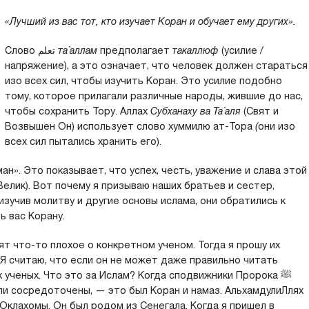
«Лучший из вас тот, кто изучает Коран и обучает ему других».
Слово تعلم
та`аллам
предполагает
такаллюф
(усилие /
напряжение), а это означает, что человек должен стараться
изо всех сил, чтобы изучить Коран. Это усилие подобно
тому, которое прилагали различные народы, жившие до нас,
чтобы сохранить Тору. Аллах
Субханаху ва Та`аля
(Свят и
Возвышен Он) использует слово хуммилю ат-Тора
(
они изо
всех сил пытались хранить его).
ан». Это показывает, что успех, честь, уважение и слава этой
Велик). Вот почему я призываю наших братьев и сестер,
изучив молитву и другие основы ислама, они обратились к
ь вас Корану.
т что-то плохое о конкретном ученом. Тогда я прошу их
 Я считаю, что если он не может даже правильно читать
х ученых. Что это за Ислам? Когда сподвижники Пророка ﷺ
ыли сосредоточены, — это был Коран и намаз. АльхамдулиЛлях
з Оклахомы. Он был родом из Сенегала. Когда я пришел в