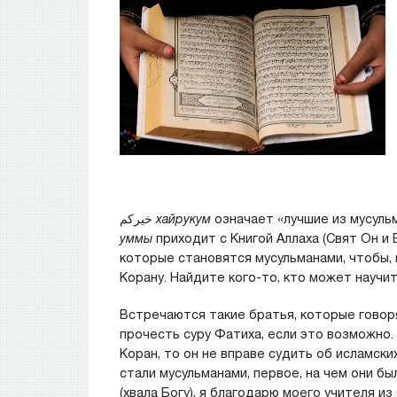
خيركم
хайрукум
означает «лучшие из мусульм
уммы
приходит с Книгой Аллаха (Свят Он и 
которые становятся мусульманами, чтобы, 
Корану. Найдите кого-то, кто может научит
Встречаются такие братья, которые говоря
прочесть суру Фатиха, если это возможно.
Коран, то он не вправе судить об исламски
стали мусульманами, первое, на чем они б
(хвала Богу), я благодарю моего учителя и