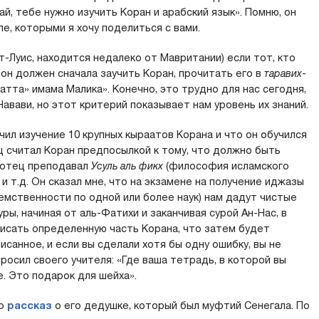
ай, тебе нужно изучить Коран и арабский язык». Помню, он
е, которыми я хочу поделиться с вами.
т-Луис, находится недалеко от Мавритании) если тот, кто
он должен сначала заучить Коран, прочитать его в
таравих
-
атта» имама Малика». Конечно, это трудно для нас сегодня,
авави, но этот критерий показывает нам уровень их знаний.
чил изучение 10 крупных кыраатов Корана и что он обучился
ец считал Коран предпосылкой к тому, что должно быть
й отец преподавал
Усуль аль фикх
(философия исламского
емственности по одной или более наук) нам дадут чистые
ры, начиная от аль-Фатихи и заканчивая сурой Ан-Нас, в
писать определенную часть Корана, что затем будет
санное, и если вы сделали хотя бы одну ошибку, вы не
росил своего учителя: «Где ваша тетрадь, в которой вы
е. Это подарок для шейха».
то
рассказ
о его дедушке, который был муфтий Сенегала. По