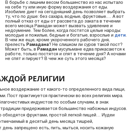
В борьбе с лишним весом большинство из нас испытало
на себе ту или иную форму воздержания от еды.
Изобилие диет на сегодняшний день позволяет выбрать
ту, что по душе: без сахара, водные, фруктовые.… А вот
полный отказ от еды от рассвета до заката в течении
всего месяца Рамадан может вызвать удивление и
недоумение. Тем более, когда постятся целые народы:
молодые и пожилые, бедные и богатые, взрослые и
дети
.
В чем же еще, кроме укороченного рабочего дня,
прелесть
Рамадана
? Не слишком ли суров такой пост?
Может быть, в
Рамадан
мусульмане едва прикасаются к
работе, только постятся и спят в течение дня? А ночами
не спят и пируют? В чем же суть этого месяца?
КАЖДОЙ РЕЛИГИИ
ьное воздержание от какого-то определенного вида пищи,
и. Пост практикуется практически во всех религиях мира.
 благочестивых индуистов по особым случаям, в знак
ой традиции придерживается большинство набожных индусов.
ибо обходятся фруктами, простой легкой пищей… Иудеи
 отмечаемый в десятый день месяца тишрей,
от день запрещено есть, пить, мыться, носить кожаную