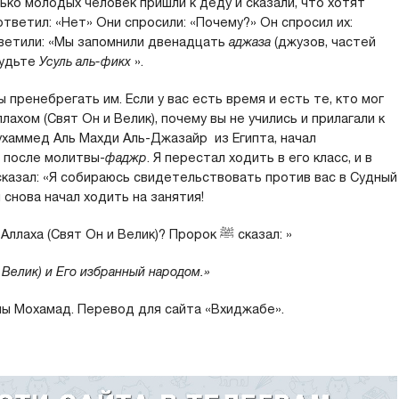
ько молодых человек пришли к деду и сказали, что хотят
тветил: «Нет» Они спросили: «Почему?» Он спросил их:
тветили: «Мы запомнили двенадцать
аджаза
(джузов, частей
будьте
Усуль аль-фикх
».
 пренебрегать им. Если у вас есть время и есть те, кто мог
лахом (Свят Он и Велик), почему вы не учились и прилагали к
Мухаммед Аль Махди Аль-Джазайр из Египта, начал
 после молитвы-
ф
аджр
. Я перестал ходить в его класс, и в
сказал: «Я собираюсь свидетельствовать против вас в Судный
я снова начал ходить на занятия!
Кто из нас хочет быть избранным народом Аллаха (Свят Он и Велик)? Пророк ﷺ сказал: »
 Велик) и Его избранный народом.»
ны Мохамад. Перевод для сайта «Вхиджабе».