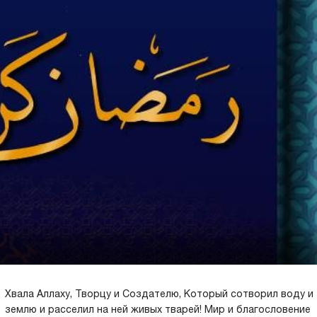
Хвала Аллаху, Творцу и Создателю, Который сотворил воду и
землю и расселил на ней живых тварей! Мир и благословение