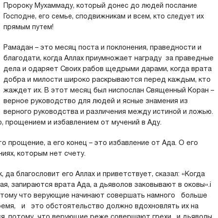
Пророку Мухаммаду, который донес до людей послание
Господне, его семье, сподвижникам и всем, кто следует их
прямым путем!
Рамадан – это месяц поста и поклонения, праведности и
благодати, когда Аллах приумножает награду за праведные
дела и одаряет Своих рабов щедрыми дарами, когда врата
добра и милости широко раскрываются перед каждым, кто
жаждет их. В этот месяц был ниспослан Священный Коран –
верное руководство для людей и ясные знамения из
верного руководства и различения между истиной и ложью.
 прощением и избавлением от мучений в Аду.
то прощение, а его конец – это избавление от Ада. О его
иях, которым нет счету.
 да благословит его Аллах и приветствует, сказал: «Когда
я, запираются врата Ада, а дьяволов заковывают в оковы».i
потому что верующие начинают совершать намного больше
мя, и это обстоятельство должно вдохновлять их на
я, потому что верующие реже совершают грехи, и дьяволы,