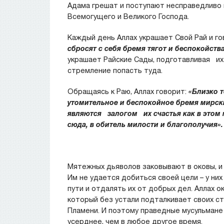
Адама грешат и поступают несправедливо 
Всемогущего и Великого Господа.
Каждый день Аллах украшает Свой Рай и го
сбросят с себя бремя тягот и беспокойства
украшает Райские Сады, подготавливая
стремление попасть туда.
Обращаясь к Раю, Аллах говорит:
«Близко т
утомительное и беспокойное бремя мирс
являются залогом их счастья как в этом 
сюда, в обитель милости и благополучия».
Мятежных дьяволов заковывают в оковы, и о
Им не удается добиться своей цели – у ни
пути и отдалять их от добрых дел. Аллах 
который без устали подталкивает своих ст
Пламени. И поэтому праведные мусульмане
усерднее, чем в любое другое время.