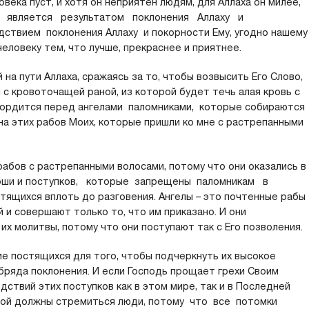
овека пуст, и хотя он неприятен людям, для Аллаха он милее,
н является результатом поклонения Аллаху и
дствием поклонения Аллаху и покорности Ему, угодно нашему
еловеку тем, что лучше, прекраснее и приятнее.
 на пути Аллаха, сражаясь за то, чтобы возвысить Его Слово,
с кровоточащей раной, из которой будет течь алая кровь с
 гордится перед ангелами паломниками, которые собираются
на этих рабов Моих, которые пришли ко мне с растрепанными
рабов с растрепанными волосами, потому что они оказались в
коши и поступков, которые запрещены паломникам в
тящихся вплоть до разговения. Ангелы – это почтенные рабы
 и совершают только то, что им приказано. И они
их молитвы, потому что они поступают так с Его позволения.
ие постящихся для того, чтобы подчеркнуть их высокое
бряда поклонения. И если Господь прощает грехи Своим
дствий этих поступков как в этом мире, так и в Последней
торой должны стремиться люди, потому что все потомки