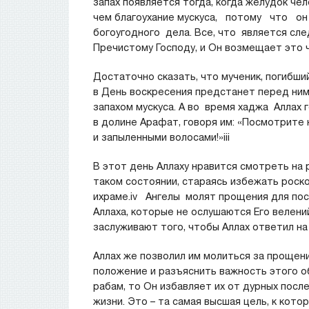
запах появляется тогда, когда желудок чел
чем благоухание мускуса, потому что о
богоугодного дела. Все, что является сле
Пречистому Господу, и Он возмещает это ч
Достаточно сказать, что мученик, погибший
в День воскресения предстанет перед ним 
запахом мускуса. А во время хаджа Аллах
в долине Арафат, говоря им: «Посмотрите 
и запыленными волосами!»iii
В этот день Аллаху нравится смотреть на 
таком состоянии, стараясь избежать рос
ихраме.iv Ангелы молят прощения для пос
Аллаха, которые не ослушаются Его велений
заслуживают того, чтобы Аллах ответил на 
Аллах же позволил им молиться за прощен
положение и разъяснить важность этого о
рабам, то Он избавляет их от дурных после
жизни. Это – та самая высшая цель, к ко