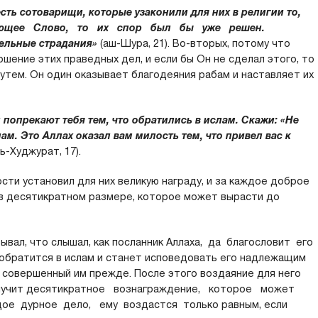
есть сотоварищи, которые узаконили для них в религии то,
решающее Слово, то их спор был бы уже решен.
тельные страдания»
(аш-Шура, 21). Во-вторых, потому что
шение этих праведных дел, и если бы Он не сделал этого, то
утем. Он один оказывает благодеяния рабам и наставляет их
попрекают тебя тем, что обратились в ислам. Скажи: «Не
м. Это Аллах оказал вам милость тем, что привел вас к
ль-Худжурат, 17).
сти установил для них великую награду, и за каждое доброе
в десятикратном размере, которое может вырасти до
ывал, что слышал, как посланник Аллаха, да благословит его
 обратится в ислам и станет исповедовать его надлежащим
, совершенный им прежде. После этого воздаяние для него
 получит десятикратное вознаграждение, которое может
ое дурное дело, ему воздастся только равным, если