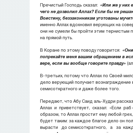
Пречистый Господь сказал:
«Или же у них 
чего не дозволил Аллах? Если бы не 
Воистину, беззаконникам уготованы мучи
именно Аллах вдохновил верующих на совер
они не сумели бы пройти этим тернистым п
на прямой путь.
В Коране по этому поводу говорится:
«Они 
попрекайте меня вашим обращением в исла
вере, если вы вообще говорите правду»
(а
В-третьих, потому что Аллах по Своей мило
дело верующий получает вознаграждение 
семисоткратного и даже более того.
Передают, что Абу Саид аль-Худри рассказ
Аллах и приветствует, сказал: «Если раб
образом, то Аллах простит ему любой грех
будет таким: за каждое благое дело он
вырасти до семисоткратного, а за кажд