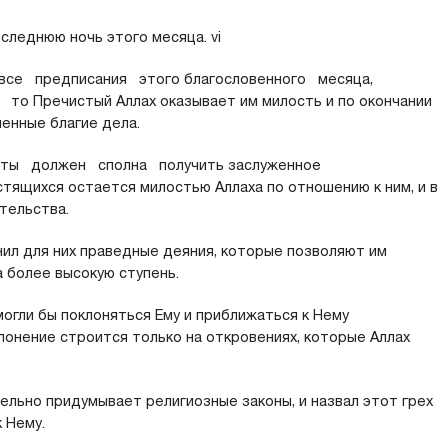
леднюю ночь этого месяца. vi
се предписания этого благословенного месяца,
о Пречистый Аллах оказывает им милость и по окончании
енные благие дела.
ты должен сполна получить заслуженное
стящихся остается милостью Аллаха по отношению к ним, и в
тельства.
нил для них праведные деяния, которые позволяют им
 более высокую ступень.
смогли бы поклоняться Ему и приближаться к Нему
лонение строится только на откровениях, которые Аллах
тельно придумывает религиозные законы, и назвал этот грех
 Нему.