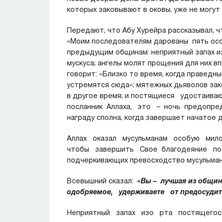
которых заковывают в оковы, уже не могут
Передают, что Абу Хурейра рассказывал, ч
«Моим последователям дарованы пять о
предыдущим общинам: неприятный запах из
мускуса; ангелы молят прощения для них в
говорит: «Близко то время, когда праведн
устремятся сюда»; мятежных дьяволов зако
в другое время; и постящиеся удостаи
посланник Аллаха, это – ночь предопред
награду сполна, когда завершает начатое де
Аллах оказал мусульманам особую мил
чтобы завершить Свое благодеяние по о
подчеркивающих превосходство мусульман
Всевышний сказал:
«Вы – лучшая из общи
одобряемое, удерживаете от предосудите
Неприятный запах изо рта постящегося 