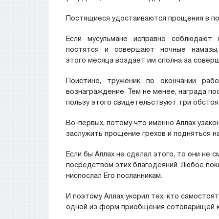
Постящиеся удостаиваются прощения в пос
Если мусульмане исправно соблюдают в
постятся и совершают ночные намазы, т
этого месяца воздает им сполна за соверш
Поистине, труженик по окончании рабо
вознаграждение. Тем не менее, награда по
пользу этого свидетельствуют три обстоя
Во-первых, потому что именно Аллах узако
заслужить прощение грехов и подняться на
Если бы Аллах не сделал этого, то они не 
посредством этих благодеяний. Любое пок
ниспослал Его посланникам.
И поэтому Аллах укорил тех, кто самостоя
одной из форм приобщения сотоварищей к