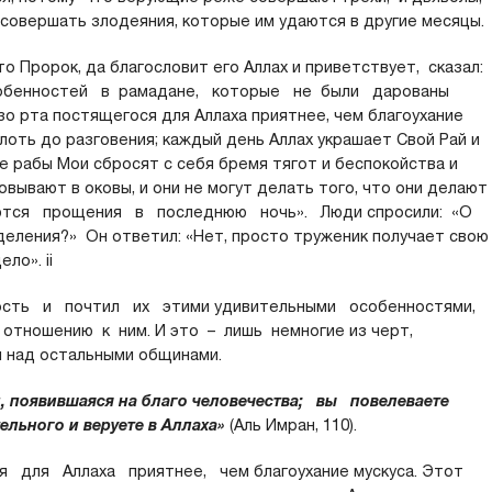
 совершать злодеяния, которые им удаются в другие месяцы.
то Пророк, да благословит его Аллах и приветствует, сказал:
собенностей в рамадане, которые не были дарованы
о рта постящегося для Аллаха приятнее, чем благоухание
плоть до разговения; каждый день Аллах украшает Свой Рай и
ые рабы Мои сбросят с себя бремя тягот и беспокойства и
вывают в оковы, и они не могут делать того, что они делают
ваются прощения в последнюю ночь». Люди спросили: «О
еления?» Он ответил: «Нет, просто труженик получает свою
ло». ii
ость и почтил их этими удивительными особенностями,
тношению к ним. И это – лишь немногие из черт,
 над остальными общинами.
н, появившаяся на благо человечества; вы повелеваете
льного и веруете в Аллаха»
(Аль Имран, 110).
для Аллаха приятнее, чем благоухание мускуса. Этот