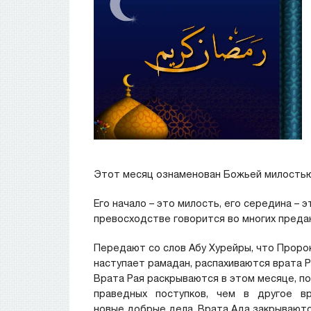
Этот месяц ознаменован Божьей милостью,
Его начало – это милость, его середина – э
превосходстве говорится во многих предан
Передают со слов Абу Хурейры, что Пророк,
наступает рамадан, распахиваются врата Ра
Врата Рая раскрываются в этом месяце, 
праведных поступков, чем в другое вре
новые добрые дела. Врата Ада закрываютс