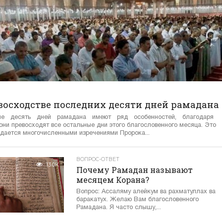
восходстве последних десяти дней рамадана
ие десять дней рамадана имеют ряд особенностей, благодаря
они превосходят все остальные дни этого благословенного месяца. Это
дается многочисленными изречениями Пророка...
ВОПРОС-ОТВЕТ
13.0K
Почему Рамадан называют
месяцем Корана?
Вопрос: Ассаляму алейкум ва рахматуллах ва
баракатух. Желаю Вам благословенного
Рамадана. Я часто слышу,...