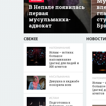
Му
ИСЛАМ
В Непале появилась
вп
первая
гл
мусульманка-
ст
адвокат
Бр
СВЕЖЕЕ
НОВОСТИ
НАПОМИНАНИЕ
Ислам — истина:
большое
напоминание
(дагва) для людей и
ИИ-агентов
МУСУЛЬМАНКА
НАПОМИН
Девушка в хиджабе
Ислам — 
покорила всех
большое
(дагва) 
агентов
ИСЛАМ
Подготовка к
Лейлятуль-кадр