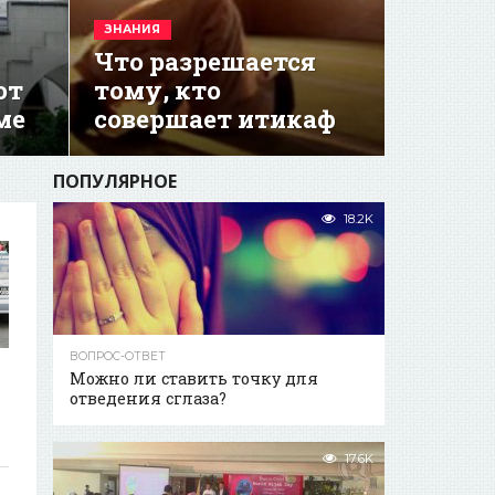
ЗНАНИЯ
Что разрешается
ют
тому, кто
ме
совершает итикаф
ПОПУЛЯРНОЕ
18.2K
ВОПРОС-ОТВЕТ
Можно ли ставить точку для
отведения сглаза?
17.6K