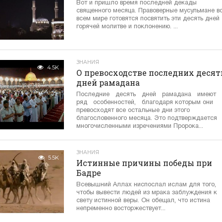
Вот и пришло время последней декады
священного месяца. Правоверные мусульмане в
всем мире готовятся посвятить эти десять дней
горячей молитве и поклонению. ...
ЗНАНИЯ
4.5K
О превосходстве последних десят
дней рамадана
Последние десять дней рамадана имеют
ряд особенностей, благодаря которым они
превосходят все остальные дни этого
благословенного месяца. Это подтверждается
многочисленными изречениями Пророка...
ЗНАНИЯ
5.5K
Истинные причины победы при
Бадре
Всевышний Аллах ниспослал ислам для того,
чтобы вывести людей из мрака заблуждения к
свету истинной веры. Он обещал, что истина
непременно восторжествует...