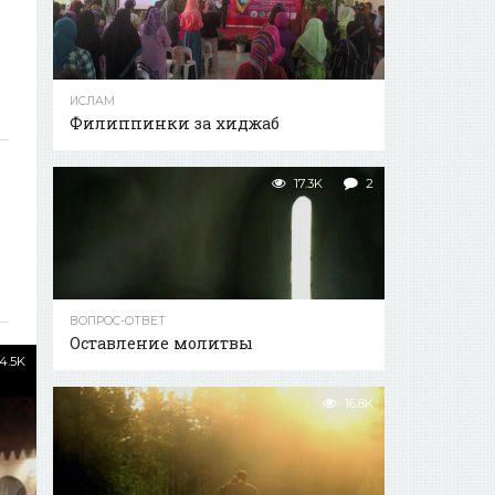
ИСЛАМ
Филиппинки за хиджаб
17.3K
2
ВОПРОС-ОТВЕТ
Оставление молитвы
4.5K
16.8K