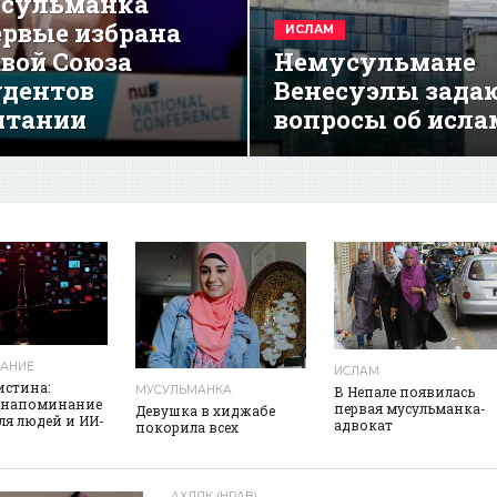
сульманка
ервые избрана
ИСЛАМ
авой Союза
Немусульмане
удентов
Венесуэлы зада
итании
вопросы об исла
реклама
АНИЕ
ИСЛАМ
истина:
МУСУЛЬМАНКА
В Непале появилась
 напоминание
первая мусульманка-
Девушка в хиджабе
для людей и ИИ-
адвокат
покорила всех
АХЛЯК (НРАВ)