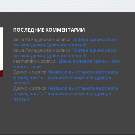
ПОСЛЕДНИЕ КОММЕНТАРИИ
Аиша Рамаданова
к записи
Платье джинсовое
со складками (длинное платье)
Аиша Рамаданова
к записи
Платье джинсовое
со складками (длинное платье)
naemsmith
к записи
«Даже половая связь – это
милостыня».
Дамир
к записи
Неужели вы станете веровать
в одну часть Писания и отвергать другую
часть?
Дамир
к записи
Неужели вы станете веровать
в одну часть Писания и отвергать другую
часть?