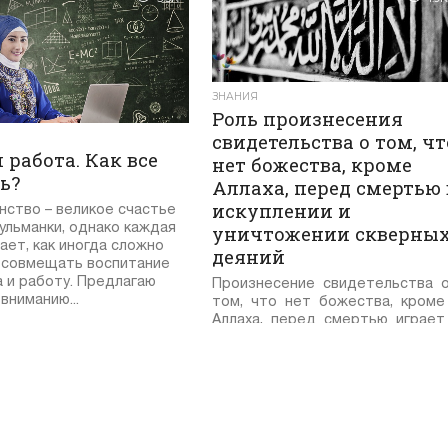
ЗНАНИЯ
Роль произнесения
свидетельства о том, чт
 работа. Как все
нет божества, кроме
ь?
Аллаха, перед смертью 
искуплении и
ство – великое счастье
ульманки, однако каждая
уничтожении скверны
ает, как иногда сложно
деяний
 совмещать воспитание
 и работу. Предлагаю
Произнесение свидетельства 
вниманию...
том, что нет божества, кром
Аллаха, перед смертью играе
важную роль в искуплении и
уничтожении скверных деяний,
потому что ...