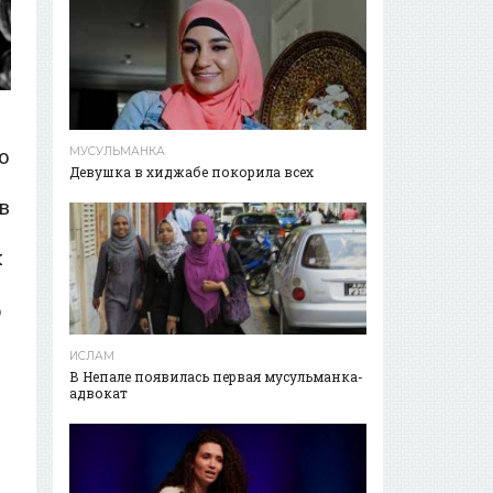
о
МУСУЛЬМАНКА
Девушка в хиджабе покорила всех
в
х
о
е
т
ИСЛАМ
В Непале появилась первая мусульманка-
адвокат