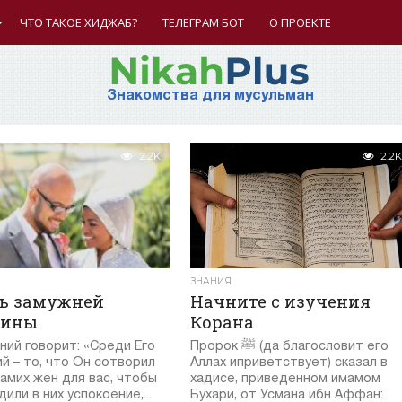
ЧТО ТАКОЕ ХИДЖАБ?
ТЕЛЕГРАМ БОТ
О ПРОЕКТЕ
Знакомства для мусульман
2.2K
2.2K
ЗНАНИЯ
ь замужней
Начните с изучения
ины
Корана
ий говорит: «Среди Его
Пророк ﷺ (да благословит его
й – то, что Он сотворил
Аллах иприветствует) сказал в
самих жен для вас, чтобы
хадисе, приведенном имамом
или в них успокоение,...
Бухари, от Усмана ибн Аффан: