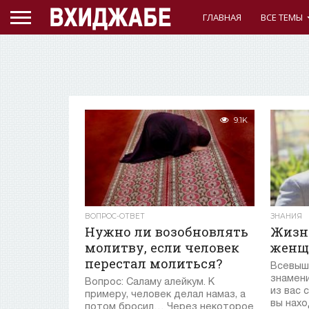
ГЛАВНАЯ
ВСЕ ТЕМЫ
9.1K
ВОПРОС-ОТВЕТ
ЗНАНИЯ
Нужно ли возобновлять
Жизн
молитву, если человек
женщ
перестал молиться?
Всевышн
знамени
Вопрос: Саламу алейкум. К
из вас 
примеру, человек делал намаз, а
вы наход
потом бросил… Через некоторое