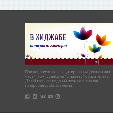
При перепечатке или цитировании (полном или
частичном) ссылка на "vhijabe.ru" обязательна.
Для Интернет изданий прямая активная
гиперссылка обязательна.