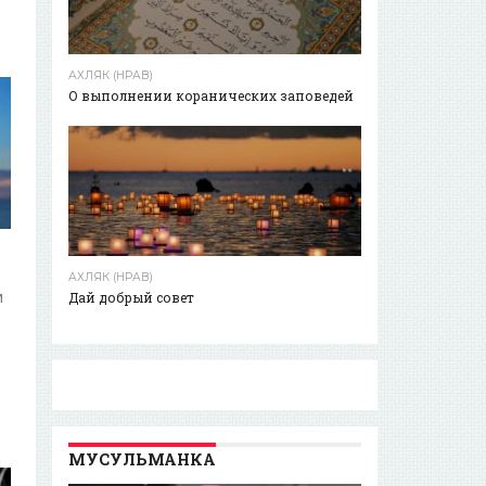
АХЛЯК (НРАВ)
О выполнении коранических заповедей
АХЛЯК (НРАВ)
и
Дай добрый совет
ь
МУСУЛЬМАНКА