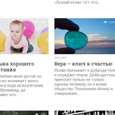
«Лучший из вас тот, кто...
4.6K
2.2K
ЗНАНИЯ
ыка хорошего
Вера — ключ к счастью
итания
Ислам призывает к добродетел
и осуждает порок. Добродетел
любим своих детей, но
приносит пользу не только
 нас возникает много
одному человеку, но и всему
в в ходе их воспитания.
обществу. Поклонение Аллаху и
 Мухаммад, да
совершение...
вит его...
3.5K
1.9K