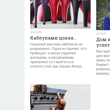
ЗНАНИЯ
ИСЛАМ
Каблуками цокая…
Дом и
Ношение высоких каблуков не
успет
разрешено. Одна из причин: это
Материн
приводит к риску падения
для мус
женщины, а мусульманам
мама зн
приказано остерегаться
бывает
опасностей, как сказал Аллах:...
ребенка
вашему 
1.8K