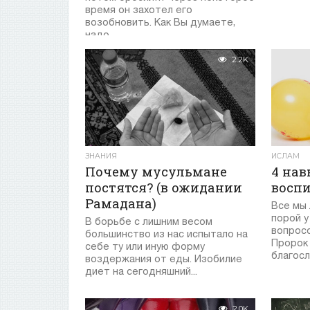
время он захотел его
возобновить. Как Вы думаете,
надо...
2.2K
ЗНАНИЯ
ИСЛАМ
Почему мусульмане
4 нав
постятся? (в ожидании
восп
Рамадана)
Все мы 
порой у
В борьбе с лишним весом
вопросо
большинство из нас испытало на
Пророк
себе ту или иную форму
благосла
воздержания от еды. Изобилие
диет на сегодняшний...
2.0K