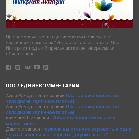
При перепечатке или цитировании (полном или
частичном) ссылка на "vhijabe.ru" обязательна. Для
Интернет изданий прямая активная гиперссылка
обязательна.
ПОСЛЕДНИЕ КОММЕНТАРИИ
Аиша Рамаданова
к записи
Платье джинсовое со
складками (длинное платье)
Аиша Рамаданова
к записи
Платье джинсовое со
складками (длинное платье)
naemsmith
к записи
«Даже половая связь – это
милостыня».
Дамир
к записи
Неужели вы станете веровать в одну
часть Писания и отвергать другую часть?