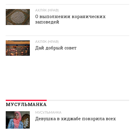
АХЛЯК (НРАВ)
О выполнении коранических
заповедей
АХЛЯК (НРАВ)
Дай добрый совет
МУСУЛЬМАНКА
МУСУЛЬМАНКА
Девушка в хиджабе покорила всех