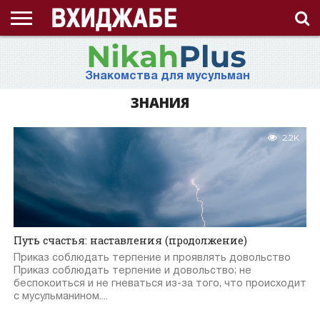
ГЛАВНАЯ
СТРАНИЦА
ЧТО
АХЛЯК
ВИДЕО
ВОПРОС-
ЗНАНИЯ
ИД
ИСЛАМ
ИСТОРИЯ
КОНКУРС
КОРАН
ЛЕКЦИЯ
МНОГОЖЕНСТВО
МУСУЛЬМАНКА
НАМАЗ
НАПОМИНАНИЕ
НИКАБ
НОВОСТЬ
ПОСТ
ПРИЗЫВ
РАМАДАН
РАССКАЗ
СЕМЬЯ
СТАТЬЯ
СТИХИ
ХАДИС
ХИДЖАБ
ЭТО
О
ТАКОЕ
(НРАВ)
ОТВЕТ
ИНТЕРЕСНО!
ПРОЕКТЕ
Знакомства для мусульман
ХИДЖАБ?
ЗНАНИЯ
2.2K
Путь счастья: наставления (продолжение)
Приказ соблюдать терпение и проявлять довольство
Приказ соблюдать терпение и довольство; не
беспокоиться и не гневаться из-за того, что происходит
с мусульманином....