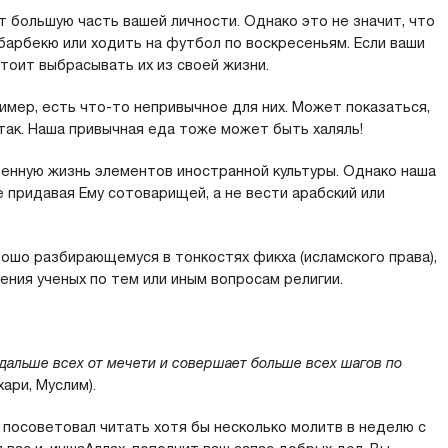
т большую часть вашей личности. Однако это не значит, что
барбекю или ходить на футбол по воскресеньям. Если ваши
стоит выбрасывать их из своей жизни.
имер, есть что-то непривычное для них. Может показаться,
е так. Наша привычная еда тоже может быть халяль!
денную жизнь элементов иностранной культуры. Однако наша
не придавая Ему сотоварищей, а не вести арабский или
ошо разбирающемуся в тонкостях фикха (исламского права),
ения ученых по тем или иным вопросам религии.
 дальше всех от мечети и совершает больше всех шагов по
ухари, Муслим).
 посоветовал читать хотя бы несколько молитв в неделю с