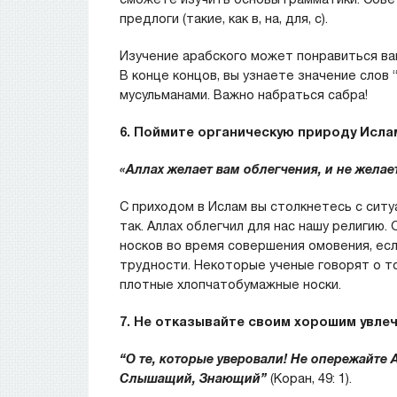
предлоги (такие, как в, на, для, с).
Изучение арабского может понравиться вам
В конце концов, вы узнаете значение слов 
мусульманами. Важно набраться сабра!
6.
Поймите
органическую
природу
Исла
«Аллах желает вам облегчения, и не желае
С приходом в Ислам вы столкнетесь с ситу
так. Аллах облегчил для нас нашу религию.
носков во время совершения омовения, е
трудности. Некоторые ученые говорят о т
плотные хлопчатобумажные носки.
7. Не отказывайте своим хорошим увле
“О те, которые уверовали! Не опережайте 
Слышащий, Знающий
”
(Коран, 49: 1).