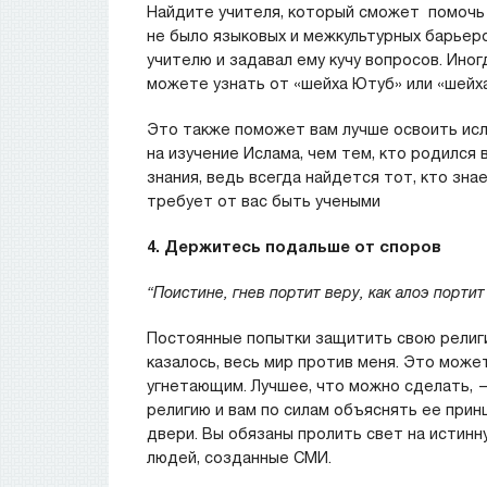
Найдите учителя, который сможет помочь 
не было языковых и межкультурных барьеро
учителю и задавал ему кучу вопросов. Ино
можете узнать от «шейха Ютуб» или «шейха 
Это также поможет вам лучше освоить ис
на изучение Ислама, чем тем, кто родился 
знания, ведь всегда найдется тот, кто зна
требует от вас быть учеными
4.
Держитесь
подальше
от
споров
“Поистине, гнев портит веру, как алоэ порт
Постоянные попытки защитить свою религию
казалось, весь мир против меня. Это може
угнетающим. Лучшее, что можно сделать, 
религию и вам по силам объяснять ее прин
двери. Вы обязаны пролить свет на истинн
людей, созданные СМИ.