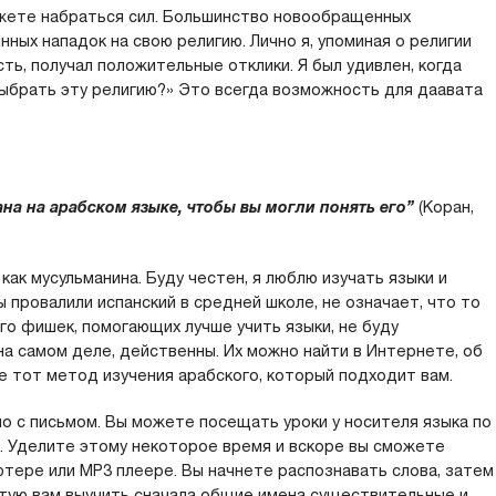
ожете набраться сил. Большинство новообращенных
ных нападок на свою религию. Лично я, упоминая о религии
ть, получал положительные отклики. Я был удивлен, когда
 выбрать эту религию?» Это всегда возможность для даавата
ана на арабском языке, чтобы вы могли понять его”
(Коран,
как мусульманина. Буду честен, я люблю изучать языки и
вы провалили испанский в средней школе, не означает, что то
го фишек, помогающих лучше учить языки, не буду
на самом деле, действенны. Их можно найти в Интернете, об
те тот метод изучения арабского, который подходит вам.
о с письмом. Вы можете посещать уроки у носителя языка по
. Уделите этому некоторое время и вскоре вы сможете
тере или MP3 плеере. Вы начнете распознавать слова, затем
тую вам выучить сначала общие имена существительные и