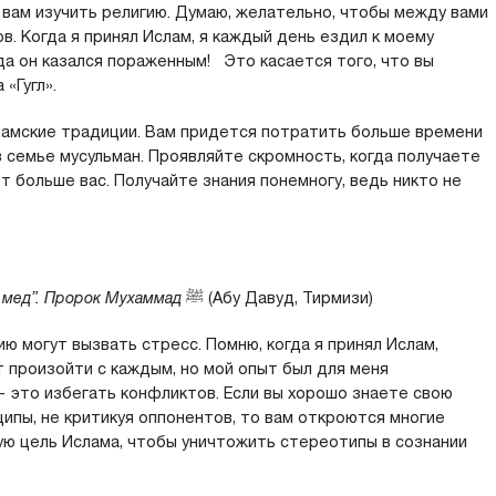
вам изучить религию. Думаю, желательно, чтобы между вами
в. Когда я принял Ислам, я каждый день ездил к моему
гда он казался пораженным! Это касается того, что вы
«Гугл».
ламские традиции. Вам придется потратить больше времени
в семье мусульман. Проявляйте скромность, когда получаете
ет больше вас. Получайте знания понемногу, ведь никто не
ит мед”. Пророк Мухаммад
ﷺ (Абу Давуд, Тирмизи)
 могут вызвать стресс. Помню, когда я принял Ислам,
т произойти с каждым, но мой опыт был для меня
— это избегать конфликтов. Если вы хорошо знаете свою
ципы, не критикуя оппонентов, то вам откроются многие
ую цель Ислама, чтобы уничтожить стереотипы в сознании