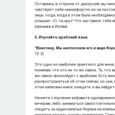
Оставаясь в стороне от дискуссий, вы см
чувствуют себя некомфортно из-за постоян
лишь тогда, когда в этом была необходимос
услышал: «О, ты крут! Что заставило тебя
(призыва в Ислам).
5. Изучайте арабский язык
“Воистину, Мы ниспослали его в виде Кор
12: 2).
Это одно из наиболее приятного для меня, 
понимаю, что это не то же самое. То, что 
же самое произойдет с арабским. Есть мно
распространяться об этом сейчас, но они, 
этом написаны книги, поищите, и вы найде
Начните с изучения алфавита одновременн
вечерам, либо заниматься самостоятельно
следить за аудиозаписью Корана на компью
сможете изучить основы грамматики. Сове