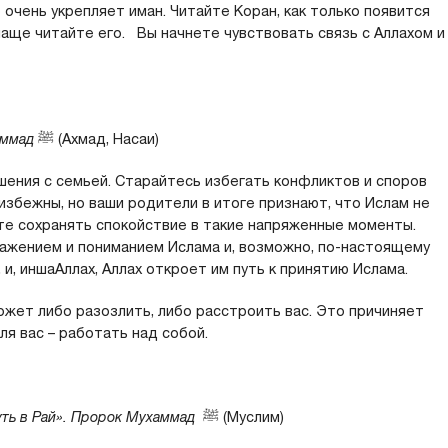
 очень укрепляет иман. Читайте Коран, как только появится
аще читайте его. Вы начнете чувствовать связь с Аллахом и
аммад
ﷺ
(Ахмад, Насаи)
ения с семьей. Старайтесь избегать конфликтов и споров
избежны, но ваши родители в итоге признают, что Ислам не
ете сохранять спокойствие в такие напряженные моменты.
ажением и пониманием Ислама и, возможно, по-настоящему
и, иншаАллах, Аллах откроет им путь к принятию Ислама.
ожет либо разозлить, либо расстроить вас. Это причиняет
ля вас – работать над собой.
уть в Рай». Пророк
Мухаммад
ﷺ
(Муслим)