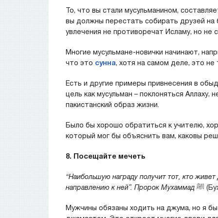
То, что вы стали мусульманином, составляе
вы должны перестать собирать друзей на 
увлечения не противоречат Исламу, но не 
Многие мусульмане-новички начинают, напр
что это
сунна
, хотя на самом деле, это н
Есть и другие примеры привнесения в обы
цель как мусульман – поклоняться Аллаху, 
пакистанский образ жизни.
Было бы хорошо обратиться к учителю, хор
который мог бы объяснить вам, каковы реш
8. Посещайте мечеть
“Наибольшую награду получит тот, кто живет
направлению к ней”. Пророк Мухаммад
ﷺ (Б
Мужчины обязаны ходить на джума, но я бы