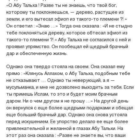
«О Абу Тальха ! Разве ты не знаешь, что твой бог,
которому ты поклоняешься, — дерево, растущее из
земли, и его вытесал эфиоп из такого-то племени ?! »
Он ответил : «Знаю …» Тогда она сказала : «И не стыдно
тебе поклоняться дереву, которое обтесал эфиоп из
такого-то племени ?! » Абу Тальха не согласился с ней и
проявил упрямство. Он пообещал ей щедрый брачный
дар и обеспеченную жизнь.
Однако она твердо стояла на своем. Она сказал ему
прямо : «Клянусь Аллахом, о Абу Тальха, подобным тебе
не отказывают … Однако ты неверующий, а я —
мусульманка, и мне не дозволено выходить за тебя. Если
ты примешь Ислам, то это и будет моим брачным
даром. Ни о чем другом я не прошу …» На другой день
он вернулся с еще более щедрыми подарками и обещал
еще больший брачный дар. Однако она снова устояла
перед искушением. Ее упорство делало ее еще более
привлекательной и желанной в глазах Абу Тальхи. На
этот раз она сказала : «Разве не знаете вы, что ваши