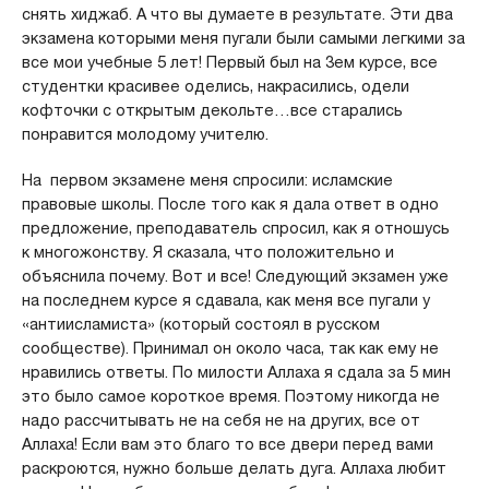
снять хиджаб. А что вы думаете в результате. Эти два
экзамена которыми меня пугали были самыми легкими за
все мои учебные 5 лет! Первый был на 3ем курсе, все
студентки красивее оделись, накрасились, одели
кофточки с открытым декольте…все старались
понравится молодому учителю.
На первом экзамене меня спросили: исламские
правовые школы. После того как я дала ответ в одно
предложение, преподаватель спросил, как я отношусь
к многожонству. Я сказала, что положительно и
объяснила почему. Вот и все! Следующий экзамен уже
на последнем курсе я сдавала, как меня все пугали у
«антиисламиста» (который состоял в русском
сообществе). Принимал он около часа, так как ему не
нравились ответы. По милости Аллаха я сдала за 5 мин
это было самое короткое время. Поэтому никогда не
надо рассчитывать не на себя не на других, все от
Аллаха! Если вам это благо то все двери перед вами
раскроются, нужно больше делать дуга. Аллаха любит