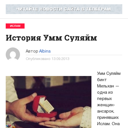
ИСЛАМ
История Умм Суляйм
Автор
Albina
Опубликовано
13.09.2013
Умм Суляйм
бинт
Мильхан —
одна из
первых
женщин-
ансарок,
принявших
Ислам. Она