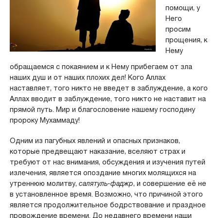
помощи, у
Него
просим
прощения, к
Нему
обращаемся с покаянием и к Нему прибегаем от зла
наших душ и от наших плохих дел! Кого Аллах
наставляет, того никто не введет в заблуждение, а кого
Аллах вводит в заблуждение, того никто не наставит на
прямой путь. Мир и благословение нашему господину
пророку Мухаммаду!
Одним из пагубных явлений и опасных признаков,
которые предвещают наказание, вселяют страх и
требуют от нас внимания, обсуждения и изучения путей
излечения, является опоздание многих молящихся на
утреннюю молитву,
салятуль-фаджр
, и совершение её не
в установленное время. Возможно, что причиной этого
является продолжительное бодрствование и праздное
провождение времени. До недавнего времени наши