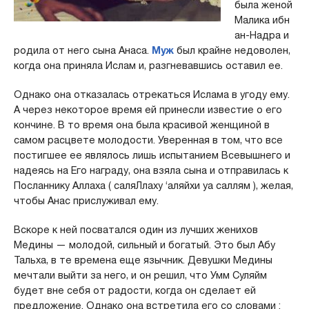
была женой
Малика ибн
ан-Надра и
родила от него сына Анаса.
Муж
был крайне недоволен,
когда она приняла Ислам и, разгневавшись оставил ее.
Однако она отказалась отрекаться Ислама в угоду ему.
А через некоторое время ей принесли известие о его
кончине. В то время она была красивой женщиной в
самом расцвете молодости. Уверенная в том, что все
постигшее ее являлось лишь испытанием Всевышнего и
надеясь на Его награду, она взяла сына и отправилась к
Посланнику Аллаха ( саляЛлаху ‘аляйхи уа саллям ), желая,
чтобы Анас прислуживал ему.
Вскоре к ней посватался один из лучших женихов
Медины — молодой, сильный и богатый. Это был Абу
Тальха, в те времена еще язычник. Девушки Медины
мечтали выйти за него, и он решил, что Умм Суляйм
будет вне себя от радости, когда он сделает ей
предложение. Однако она встретила его со словами :