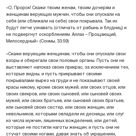
«О, Пророк! Скажи твоим женам, твоим дочерям и
женщинам верующих мужчин, чтобы они опускали на
себя (или сближали на себе) свои покрывала. Так их
будут легче узнавать (отличать от рабынь и блудниц) и
не подвергнут оскорблениям. Аллах – Прощающий,
Милосердный» (Сонмы, 33:59)
«Скажи верующим женщинам, чтобы они опускали свои
взоры и оберегали свои половые органы. Пусть они не
выставляют напоказ своих прикрас, за исключением тех,
которые видны, и пусть прикрывают своими
покрывалами вырез на груди и не показывают своей
красы никому, кроме своих мужей, или своих отцов, или
своих свекров, или своих сыновей, или сыновей своих
мужей, или своих братьев, или сыновей своих братьев,
или сыновей своих сестер, или своих женщин, или
невольников, которыми овладели их десницы, или слуг
из числа мужчин, лишенных вожделения, или детей,
которые не постигли наготы женщин; и пусть они не
стучат своими ногами, давая знать об украшениях,