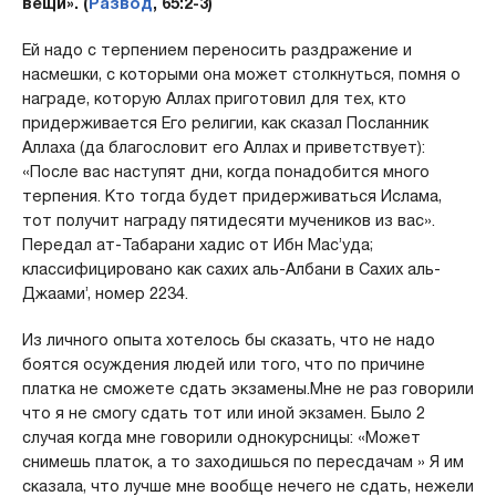
вещи». (
Развод
, 65:2-3)
Ей надо с терпением переносить раздражение и
насмешки, с которыми она может столкнуться, помня о
награде, которую Аллах приготовил для тех, кто
придерживается Его религии, как сказал Посланник
Аллаха (да благословит его Аллах и приветствует):
«После вас наступят дни, когда понадобится много
терпения. Кто тогда будет придерживаться Ислама,
тот получит награду пятидесяти мучеников из вас».
Передал ат-Табарани хадис от Ибн Мас’уда;
классифицировано как сахих аль-Албани в Сахих аль-
Джаами’, номер 2234.
Из личного опыта хотелось бы сказать, что не надо
боятся осуждения людей или того, что по причине
платка не сможете сдать экзамены.Мне не раз говорили
что я не смогу сдать тот или иной экзамен. Было 2
случая когда мне говорили однокурсницы: «Может
снимешь платок, а то заходишься по пересдачам » Я им
сказала, что лучше мне вообще нечего не сдать, нежели