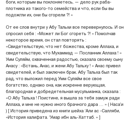
боги, которым вы поклоняетесь, — дело рук раба-
плотника из такого-то семейства и что, если бы вы
подожгли их, они бы сгорели ?! »
От ее слов внутри у Абу Тальхи все перевернулось. И он
спросил себя : «Может ли Бог сгореть ?! » Помолчав
некоторое время, он стал повторять :
«Свидетельствую, что нет божества, кроме Аллаха, и
свидетельствую, что Мухаммад — Посланник Аллаха ! »
Умм Суляйм, охваченная радостью, сказала своему сыну
Анасу : «Встань, Анас, и жени Абу Тальху ! » Анас привел
свидетелей, и был заключен брак. Абу Тальха был так
рад, что выложил перед Умм Суляйм все свое
богатство, однако она, как искренне верующая,
благородная и добредетельная мусульманка, сказала :
«О Абу Тальха ! Поистине, я вышла за тебя замуж ради
Аллаха, и мне не нужно иного брачного дара … » ( Наса’и
) [ История приведена из книги шейха ‘Али ас -Салляби,
«История халифата. ‘Умар ибн аль-Хаттаб. » ]