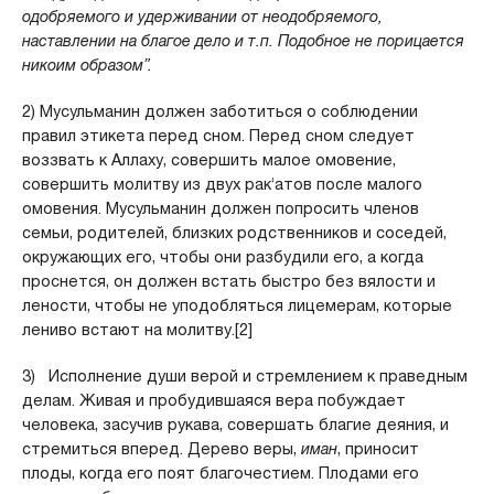
одобряемого и удерживании от неодобряемого,
наставлении на благое дело и т.п. Подобное не порицается
никоим образом”.
2) Мусульманин должен заботиться о соблюдении
правил этикета перед сном. Перед сном следует
воззвать к Аллаху, совершить малое омовение,
совершить молитву из двух рак‘атов после малого
омовения. Мусульманин должен попросить членов
семьи, родителей, близких родственников и соседей,
окружающих его, чтобы они разбудили его, а когда
проснется, он должен встать быстро без вялости и
лености, чтобы не уподобляться лицемерам, которые
лениво встают на молитву.[2]
3) Исполнение души верой и стремлением к праведным
делам. Живая и пробудившаяся вера побуждает
человека, засучив рукава, совершать благие деяния, и
стремиться вперед. Дерево веры,
иман
, приносит
плоды, когда его поят благочестием. Плодами его