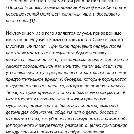
1) Человек должен стремиться рано ложиться спать.
«Пророк (мир ему и благословение Аллаха) не любил спать
перед вечерней молитвой, салятуль-‘иша, и беседовать
после нее».
[1]
Исключением из этого являются случаи, приведенные
имамом ан-Науауи в комментариях к “ас-Сахиху” имама
Муслима. Он писал:
“Причиной порицания беседы после
нее является то, что в результате бодрствования
возникает опасение за то, что человека одолеет сон и он не
сможет совершить ночную молитву, кийам аль-лейл, или
утреннюю молитву в разрешенное, желательное или самое
предпочтительное время. К беседам, которые порицаются
в хадисе, относятся лишь те, которые не приносят пользы.
Те же, которые приносят пользу и благо, не порицаются. К
ним относятся изучение наук и жизни праведных
мусульман, прием гостей, беседа с невестой, семьей и
детьми для сближения, общения или о делах, беседа с
путниками о том, как уберечь свое имущество и самих себя
(от порочного и запретного), разговор с целью примирения
между людьми и помощи им в добре, повелении