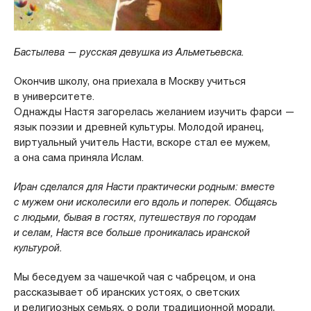
Бастылева — русская девушка из Альметьевска.
Окончив школу, она приехала в Москву учиться
в университете.
Однажды Настя загорелась желанием изучить фарси —
язык поэзии и древней культуры. Молодой иранец,
виртуальный учитель Насти, вскоре стал ее мужем,
а она сама приняла Ислам.
Иран сделался для Насти практически родным: вместе
с мужем они исколесили его вдоль и поперек. Общаясь
с людьми, бывая в гостях, путешествуя по городам
и селам, Настя все больше проникалась иранской
культурой.
Мы беседуем за чашечкой чая с чабрецом, и она
рассказывает об иранских устоях, о светских
и религиозных семьях, о роли традиционной морали,