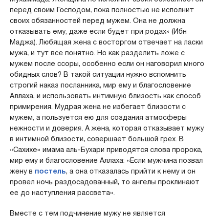
перед своим Господом, пока полностью не исполнит
своих обязанностей перед мужем. Она не должна
отказывать ему, даже если будет при родах» (Ибн
Маджа). Любящая жена с восторгом отвечает на ласки
мужа, и тут все понятно. Но как разделить ложе с
мужем после ссоры, особенно если он наговорил много
обидных слов? В такой ситуации нужно вспомнить
строгий наказ посланника, мир ему и благословение
Аллаха, и использовать интимную близость как способ
примирения. Мудрая жена не избегает близости с
мужем, а пользуется ею для создания атмосферы
нежности и доверия. А жена, которая отказывает мужу
в интимной близости, совершает большой грех. В
«Сахихе» имама аль-Бухари приводятся слова пророка,
мир ему и благословение Аллаха: «Если мужчина позвал
жену в
постель
, а она отказалась прийти к нему и он
провел ночь раздосадованный, то ангелы проклинают
ее до наступления рассвета».
Вместе с тем подчинение мужу не является