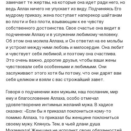
замечает те жертвы, на которые она идет ради него, но
ведь Аллах ничего не упускает из виду. Подчиняясь Его
мудрому приказу, жена поступает наперекор шайтанам
во плоти и без плоти, взывающим к ее чувству
собственного достоинства. Свое счастье она видит в
подчинении Аллаху и в услужении любимому человеку.
Об этом она молила Аллаха, и Он ответил на ее мольбы
и устроил между ними любовь и милосердие. Она любит
и чувствует себя любимой, и поэтому она счастлива.
Это очень важно, дорогие друзья, чтобы ваши жены
чувствовали себя особенными и любимыми. Они
заслуживают этого хотя бы потому, что они дарят вам
себя целиком и взяли с вас строжайший завет.
Говоря о подчинении жен мужьям, наш посланник, мир
ему и благословение Аллаха, особо отмечал
удовлетворение интимных желаний мужа. В хадисе
сказано: «Если бы я приказал поклониться кому-то
помимо Аллаха, то приказал бы женщине поклониться
своему мужу. Клянусь Тем, в чьей длани душа
Мухаммада! Женщина не исполнит своих обязанностей