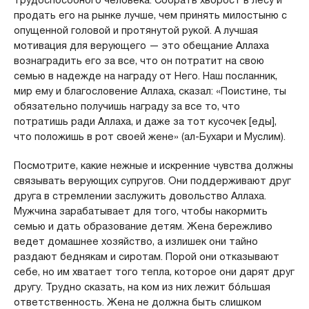
трудоспособного человека. Собрать хворост в лесу и
продать его на рынке лучше, чем принять милостыню с
опущенной головой и протянутой рукой. А лучшая
мотивация для верующего — это обещание Аллаха
вознаградить его за все, что он потратит на свою
семью в надежде на награду от Него. Наш посланник,
мир ему и благословение Аллаха, сказал: «Поистине, ты
обязательно получишь награду за все то, что
потратишь ради Аллаха, и даже за тот кусочек [еды],
что положишь в рот своей жене» (ал-Бухари и Муслим).
Посмотрите, какие нежные и искренние чувства должны
связывать верующих супругов. Они поддерживают друг
друга в стремлении заслужить довольство Аллаха.
Мужчина зарабатывает для того, чтобы накормить
семью и дать образование детям. Жена бережливо
ведет домашнее хозяйство, а излишек они тайно
раздают беднякам и сиротам. Порой они отказывают
себе, но им хватает того тепла, которое они дарят друг
другу. Трудно сказать, на ком из них лежит бóльшая
ответственность. Жена не должна быть слишком