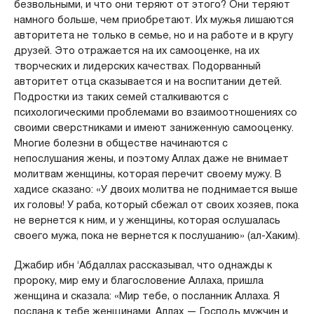
безвольными, и что они теряют от этого? Они теряют
намного больше, чем приобретают. Их мужья лишаются
авторитета не только в семье, но и на работе и в кругу
друзей. Это отражается на их самооценке, на их
творческих и лидерских качествах. Подорванный
авторитет отца сказывается и на воспитании детей.
Подростки из таких семей сталкиваются с
психологическими проблемами во взаимоотношениях со
своими сверстниками и имеют заниженную самооценку.
Многие болезни в обществе начинаются с
непослушания жены, и поэтому Аллах даже не внимает
молитвам женщины, которая перечит своему мужу. В
хадисе сказано: «У двоих молитва не поднимается выше
их головы! У раба, который сбежал от своих хозяев, пока
не вернется к ним, и у женщины, которая ослушалась
своего мужа, пока не вернется к послушанию» (ал-Хаким).
Джабир ибн ‘Абдаллах рассказывал, что однажды к
пророку, мир ему и благословение Аллаха, пришла
женщина и сказала: «Мир тебе, о посланник Аллаха. Я
послана к тебе женщинами. Аллах — Господь мужчин и