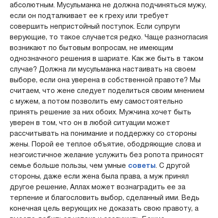
абсолютным. Мусульманка не должна подчиняться мужу,
если он подталкивает ее к греху или требует
совершить непристойный поступок. Если супруги
верующие, то такое случается редко. Чаще разногласия
возникают по бытовым вопросам, не имеющим
однозначного решения в шариате. Как же быть в таком
случае? Должна ли мусульманка настаивать на своем
выборе, если она уверена в собственной правоте? Мы
считаем, что жене следует поделиться своим мнением
с мужем, а потом позволить ему самостоятельно
принять решение за них обоих. Мужчина хочет быть
уверен в том, что он в любой ситуации может
рассчитывать на понимание и поддержку со стороны
жены. Порой ее теплое объятие, ободряющие слова и
неэгоистичное желание услужить без ропота приносят
семье больше пользы, чем умные
советы
. С другой
стороны, даже если жена была права, а муж принял
другое решение, Аллах может вознаградить ее за
терпение и благословить выбор, сделанный ими. Ведь
конечная цель верующих не доказать свою правоту, а