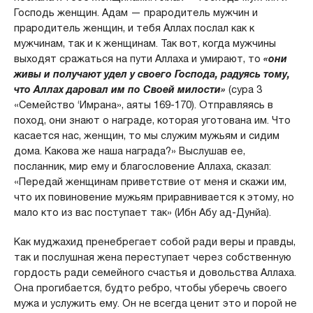
Господь женщин. Адам — прародитель мужчин и
прародитель женщин, и тебя Аллах послал как к
мужчинам, так и к женщинам. Так вот, когда мужчины
выходят сражаться на пути Аллаха и умирают, то
«они
живы и получают удел у своего Господа, радуясь тому,
что Аллах даровал им по Своей милости»
(сура 3
«Семейство ‘Имрана», аяты 169-170). Отправляясь в
поход, они знают о награде, которая уготована им. Что
касается нас, женщин, то мы служим мужьям и сидим
дома. Какова же наша награда?» Выслушав ее,
посланник, мир ему и благословение Аллаха, сказал:
«Передай женщинам приветствие от меня и скажи им,
что их повиновение мужьям приравнивается к этому, но
мало кто из вас поступает так» (Ибн Абу ад-Дунйа).
Как муджахид пренебрегает собой ради веры и правды,
так и послушная жена переступает через собственную
гордость ради семейного счастья и довольства Аллаха.
Она прогибается, будто ребро, чтобы уберечь своего
мужа и услужить ему. Он не всегда ценит это и порой не