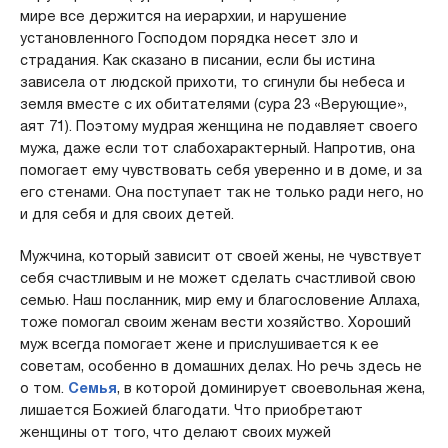
мире все держится на иерархии, и нарушение
установленного Господом порядка несет зло и
страдания. Как сказано в писании, если бы истина
зависела от людской прихоти, то сгинули бы небеса и
земля вместе с их обитателями (сура 23 «Верующие»,
аят 71). Поэтому мудрая женщина не подавляет своего
мужа, даже если тот слабохарактерный. Напротив, она
помогает ему чувствовать себя уверенно и в доме, и за
его стенами. Она поступает так не только ради него, но
и для себя и для своих детей.
Мужчина, который зависит от своей жены, не чувствует
себя счастливым и не может сделать счастливой свою
семью. Наш посланник, мир ему и благословение Аллаха,
тоже помогал своим женам вести хозяйство. Хороший
муж всегда помогает жене и прислушивается к ее
советам, особенно в домашних делах. Но речь здесь не
о том.
Семья
, в которой доминирует своевольная жена,
лишается Божией благодати. Что приобретают
женщины от того, что делают своих мужей