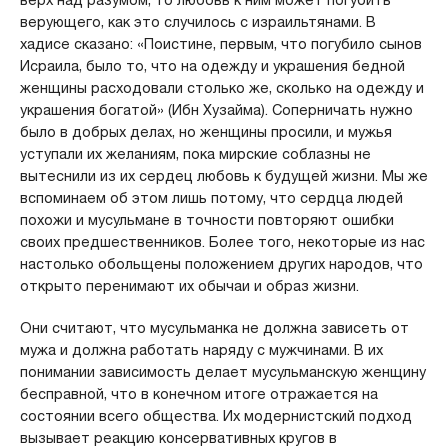
верх над разумом, то любовь к ним может погубить
верующего, как это случилось с израильтянами. В
хадисе сказано: «Поистине, первым, что погубило сынов
Исраила, было то, что на одежду и украшения бедной
женщины расходовали столько же, сколько на одежду и
украшения богатой» (Ибн Хузайма). Соперничать нужно
было в добрых делах, но женщины просили, и мужья
уступали их желаниям, пока мирские соблазны не
вытеснили из их сердец любовь к будущей жизни. Мы же
вспоминаем об этом лишь потому, что сердца людей
похожи и мусульмане в точности повторяют ошибки
своих предшественников. Более того, некоторые из нас
настолько обольщены положением других народов, что
открыто перенимают их обычаи и образ жизни.
Они считают, что мусульманка не должна зависеть от
мужа и должна работать наряду с мужчинами. В их
понимании зависимость делает мусульманскую женщину
бесправной, что в конечном итоге отражается на
состоянии всего общества. Их модернистский подход
вызывает реакцию консервативных кругов в