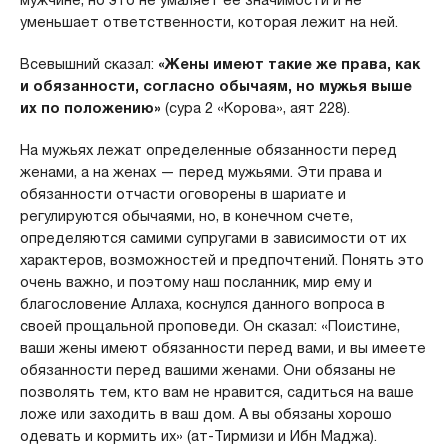
мужчине, но это не умаляет ее значимости и не
уменьшает ответственности, которая лежит на ней.
Всевышний сказал:
«Жены имеют такие же права, как
и обязанности, согласно обычаям, но мужья выше
их по положению»
(сура 2 «Корова», аят 228).
На мужьях лежат определенные обязанности перед
женами, а на женах — перед мужьями. Эти права и
обязанности отчасти оговорены в шариате и
регулируются обычаями, но, в конечном счете,
определяются самими супругами в зависимости от их
характеров, возможностей и предпочтений. Понять это
очень важно, и поэтому наш посланник, мир ему и
благословение Аллаха, коснулся данного вопроса в
своей прощальной проповеди. Он сказал: «Поистине,
ваши жены имеют обязанности перед вами, и вы имеете
обязанности перед вашими женами. Они обязаны не
позволять тем, кто вам не нравится, садиться на ваше
ложе или заходить в ваш дом. А вы обязаны хорошо
одевать и кормить их» (ат-Тирмизи и Ибн Маджа).