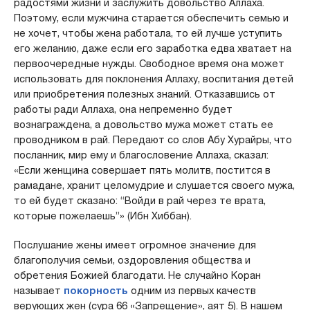
радостями жизни и заслужить довольство Аллаха.
Поэтому, если мужчина старается обеспечить семью и
не хочет, чтобы жена работала, то ей лучше уступить
его желанию, даже если его заработка едва хватает на
первоочередные нужды. Свободное время она может
использовать для поклонения Аллаху, воспитания детей
или приобретения полезных знаний. Отказавшись от
работы ради Аллаха, она непременно будет
вознаграждена, а довольство мужа может стать ее
проводником в рай. Передают со слов Абу Хурайры, что
посланник, мир ему и благословение Аллаха, сказал:
«Если женщина совершает пять молитв, постится в
рамадане, хранит целомудрие и слушается своего мужа,
то ей будет сказано: “Войди в рай через те врата,
которые пожелаешь”» (Ибн Хиббан).
Послушание жены имеет огромное значение для
благополучия семьи, оздоровления общества и
обретения Божией благодати. Не случайно Коран
называет
покорность
одним из первых качеств
верующих жен (сура 66 «Запрещение», аят 5). В нашем