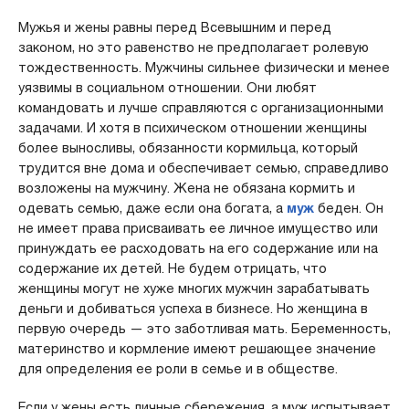
Мужья и жены равны перед Всевышним и перед
законом, но это равенство не предполагает ролевую
тождественность. Мужчины сильнее физически и менее
уязвимы в социальном отношении. Они любят
командовать и лучше справляются с организационными
задачами. И хотя в психическом отношении женщины
более выносливы, обязанности кормильца, который
трудится вне дома и обеспечивает семью, справедливо
возложены на мужчину. Жена не обязана кормить и
одевать семью, даже если она богата, а
муж
беден. Он
не имеет права присваивать ее личное имущество или
принуждать ее расходовать на его содержание или на
содержание их детей. Не будем отрицать, что
женщины могут не хуже многих мужчин зарабатывать
деньги и добиваться успеха в бизнесе. Но женщина в
первую очередь — это заботливая мать. Беременность,
материнство и кормление имеют решающее значение
для определения ее роли в семье и в обществе.
Если у жены есть личные сбережения, а муж испытывает