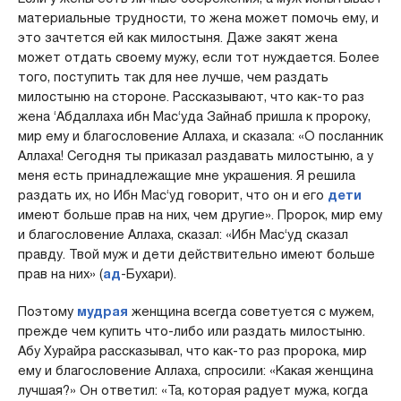
материальные трудности, то жена может помочь ему, и
это зачтется ей как милостыня. Даже закят жена
может отдать своему мужу, если тот нуждается. Более
того, поступить так для нее лучше, чем раздать
милостыню на стороне. Рассказывают, что как-то раз
жена ‘Абдаллаха ибн Мас‘уда Зайнаб пришла к пророку,
мир ему и благословение Аллаха, и сказала: «О посланник
Аллаха! Сегодня ты приказал раздавать милостыню, а у
меня есть принадлежащие мне украшения. Я решила
раздать их, но Ибн Мас‘уд говорит, что он и его
дети
имеют больше прав на них, чем другие». Пророк, мир ему
и благословение Аллаха, сказал: «Ибн Мас‘уд сказал
правду. Твой муж и дети действительно имеют больше
прав на них» (
ад
-Бухари).
Поэтому
мудрая
женщина всегда советуется с мужем,
прежде чем купить что-либо или раздать милостыню.
Абу Хурайра рассказывал, что как-то раз пророка, мир
ему и благословение Аллаха, спросили: «Какая женщина
лучшая?» Он ответил: «Та, которая радует мужа, когда