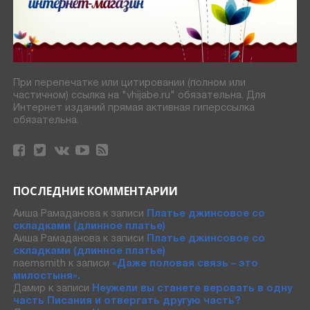
При перепечатке или цитировании (полном или
частичном) ссылка на "vhijabe.ru" обязательна. Для
Интернет изданий прямая активная гиперссылка
обязательна.
ПОСЛЕДНИЕ КОММЕНТАРИИ
Аиша Рамаданова
к записи
Платье джинсовое со
складками (длинное платье)
Аиша Рамаданова
к записи
Платье джинсовое со
складками (длинное платье)
naemsmith
к записи
«Даже половая связь – это
милостыня».
Дамир
к записи
Неужели вы станете веровать в одну
часть Писания и отвергать другую часть?