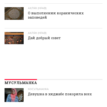
АХЛЯК (НРАВ)
О выполнении коранических
заповедей
АХЛЯК (НРАВ)
Дай добрый совет
МУСУЛЬМАНКА
МУСУЛЬМАНКА
Девушка в хиджабе покорила всех