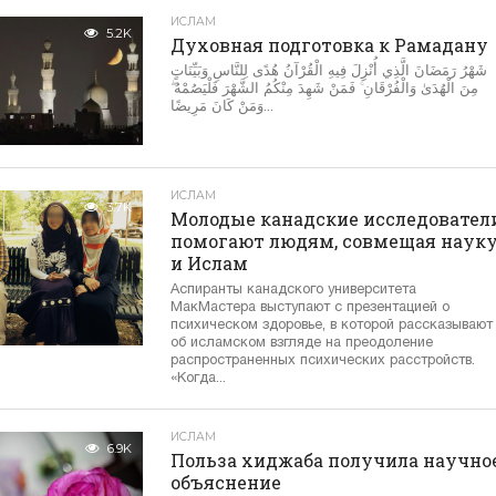
ИСЛАМ
5.2K
Духовная подготовка к Рамадану
شَهْرُ رَمَضَانَ الَّذِي أُنْزِلَ فِيهِ الْقُرْآنُ هُدًى لِلنَّاسِ وَبَيِّنَاتٍ
مِنَ الْهُدَىٰ وَالْفُرْقَانِ ۚ فَمَنْ شَهِدَ مِنْكُمُ الشَّهْرَ فَلْيَصُمْهُ ۖ
وَمَنْ كَانَ مَرِيضًا...
ИСЛАМ
3.7K
Молодые канадские исследовател
помогают людям, совмещая наук
и Ислам
Аспиранты канадского университета
МакМастера выступают с презентацией о
психическом здоровье, в которой рассказывают
об исламском взгляде на преодоление
распространенных психических расстройств.
«Когда...
ИСЛАМ
6.9K
Польза хиджаба получила научно
объяснение