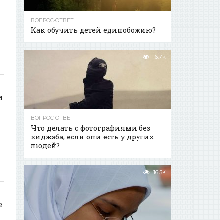
ВОПРОС-ОТВЕТ
Как обучить детей единобожию?
16.7K
и
у
ВОПРОС-ОТВЕТ
Что делать с фотографиями без
хиджаба, если они есть у других
людей?
16.5K
е