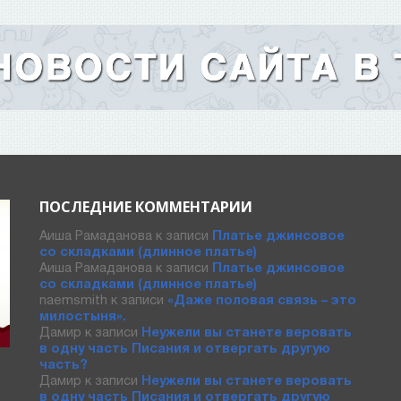
ПОСЛЕДНИЕ КОММЕНТАРИИ
Аиша Рамаданова
к записи
Платье джинсовое
со складками (длинное платье)
Аиша Рамаданова
к записи
Платье джинсовое
со складками (длинное платье)
naemsmith
к записи
«Даже половая связь – это
милостыня».
Дамир
к записи
Неужели вы станете веровать
в одну часть Писания и отвергать другую
часть?
Дамир
к записи
Неужели вы станете веровать
в одну часть Писания и отвергать другую