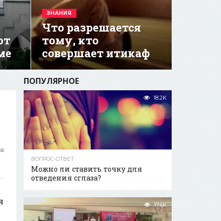
ЗНАНИЯ
Что разрешается
ют
тому, кто
ме
совершает итикаф
ПОПУЛЯРНОЕ
18.2K
за
ВОПРОС-ОТВЕТ
Можно ли ставить точку для
отведения сглаза?
я
17.6K