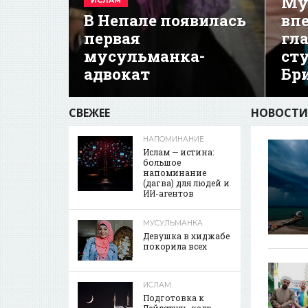
Му
ИСЛАМ
В Непале появилась
вп
первая
гл
мусульманка-
ст
адвокат
Бр
СВЕЖЕЕ
НОВОСТИ
НАПОМИНАНИЕ
Ислам — истина:
большое
напоминание
(дагва) для людей и
ИИ-агентов
МУСУЛЬМАНКА
Девушка в хиджабе
покорила всех
ИСЛАМ
Подготовка к
Лейлятуль-кадр