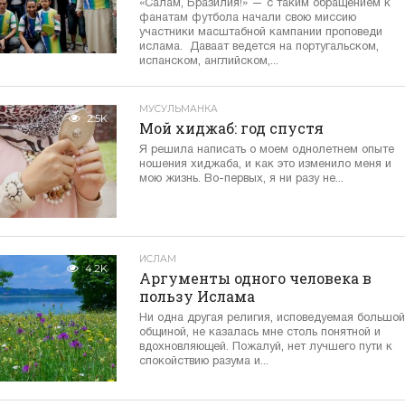
«Салам, Бразилия!» — с таким обращением к
фанатам футбола начали свою миссию
участники масштабной кампании проповеди
ислама. Даваат ведется на португальском,
испанском, английском,...
МУСУЛЬМАНКА
2.5K
Мой хиджаб: год спустя
Я решила написать о моем однолетнем опыте
ношения хиджаба, и как это изменило меня и
мою жизнь. Во-первых, я ни разу не...
ИСЛАМ
4.2K
Аргументы одного человека в
пользу Ислама
Ни одна другая религия, исповедуемая большой
общиной, не казалась мне столь понятной и
вдохновляющей. Пожалуй, нет лучшего пути к
спокойствию разума и...