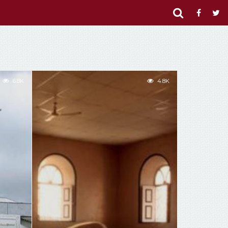
6.8K
4.8K