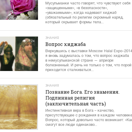
Мусульманки часто говорят, что чувствуют себя
«защищенными», «в безопасности»,
«уважаемыми», когда надевают хиджаб
(обязательный по религии скромный наряд,
который скрывает формы тела...
ЗНАНИЯ
3.2K
Вопрос хиджаба
Вернувшись с выставки Moscow Halal Expo-2014
я вновь задумалась о том, что вопрос хиджаба
в немусульманской стране — априори
болезненный. И речь не только о том, что порой
приходится сталкиваться...
ЗНАНИЯ
3.3K
Познание Бога. Его знамения.
Подлинная религия
(заключительная часть)
Инстинктивная вера в Бога – качество,
присутствующее с рождения в каждом человек
Вопрос, который довольно часто возникает: «Ка
смогут все люди одинаково...