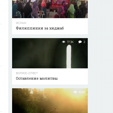
ИСЛАМ
Филиппинки за хиджаб
17.3K
2
ВОПРОС-ОТВЕТ
Оставление молитвы
16.8K