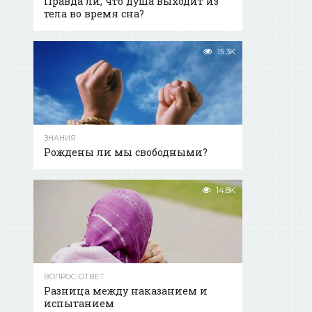
Правда ли, что душа выходит из
тела во время сна?
15.3K
ЗНАНИЯ
Рождены ли мы свободными?
14.8K
ВОПРОС-ОТВЕТ
Разница между наказанием и
испытанием