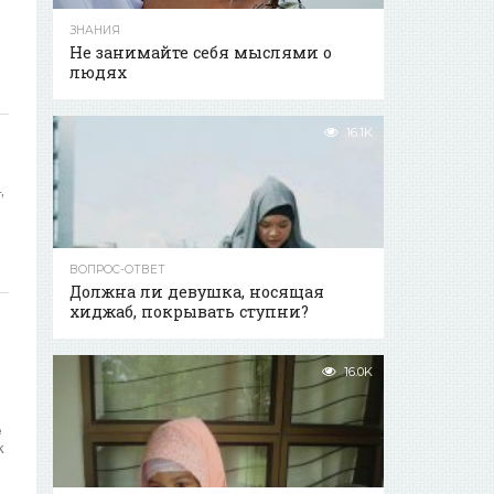
ЗНАНИЯ
Не занимайте себя мыслями о
людях
16.1K
,
ВОПРОС-ОТВЕТ
Должна ли девушка, носящая
хиджаб, покрывать ступни?
16.0K
е
к