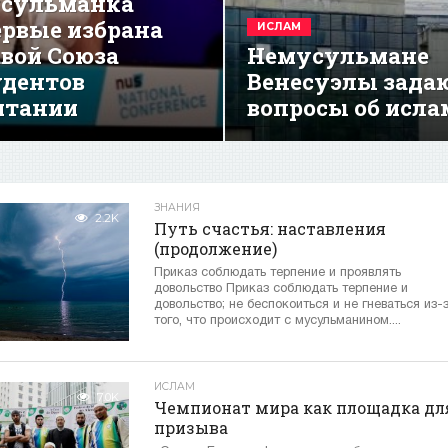
сульманка
ервые избрана
ИСЛАМ
авой Союза
Немусульмане
удентов
Венесуэлы зада
итании
вопросы об исла
ЗНАНИЯ
2.2K
Путь счастья: наставления
(продолжение)
Приказ соблюдать терпение и проявлять
довольство Приказ соблюдать терпение и
довольство; не беспокоиться и не гневаться из-
того, что происходит с мусульманином....
ИСЛАМ
7.0K
Чемпионат мира как площадка дл
призыва