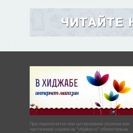
При перепечатке или цитировании (полном или
частичном) ссылка на "vhijabe.ru" обязательна.